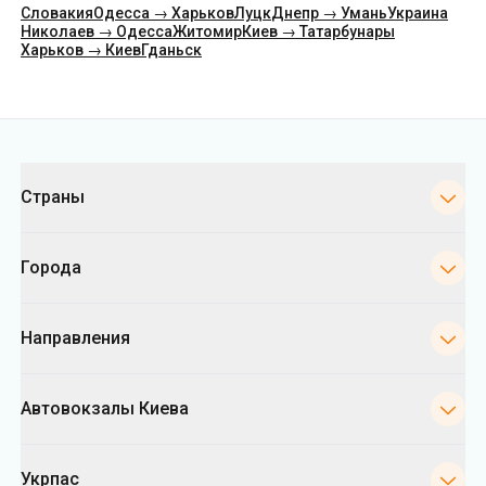
Словакия
Одесса → Харьков
Луцк
Днепр → Умань
Украина
Николаев → Одесса
Житомир
Киев → Татарбунары
Харьков → Киев
Гданьск
Категории
Страны
Города
Направления
Автовокзалы Киева
Укрпас