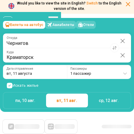
Would you like to view the site in English?
Switch
to the English
Билеты на автобус
Авиабилеты
Отели
Чернигов
→
Краматорск
version of the site.
вт, 11 августа
/
1 пассажир
Откуда
Куда
Дата отправления
Пассажиры
вт, 11 августа
1 пассажир
Искать жилье
пн, 10 авг.
вт, 11 авг.
ср, 12 авг.