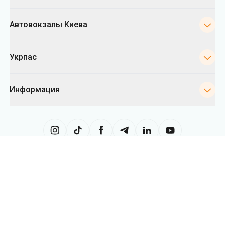
Информация
Сайт использует информацию из файлов «cookies», в частности, в
целях сбора статистики, анализа данных о поведении пользователей
и в рекламных целях. Мы также можем использовать информацию,
чтобы показывать вам релевантный контент на сайте. Вы можете
изменить настройки касающиеся cookies в вашем браузере.
Изменение настроек может ограничить функциональность сайта.
Укрпас
2026
,