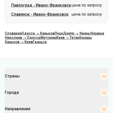
Словакия
Одесса → Харьков
Луцк
Днепр → Умань
Украина
Николаев → Одесса
Житомир
Киев → Татарбунары
Харьков → Киев
Гданьск
Категории
Страны
Города
Направления
Автовокзалы Киева
Укрпас