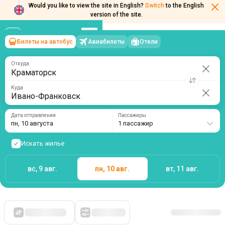
Would you like to view the site in English?
Switch
to the English
version of the site.
Билеты на автобус
Авиабилеты
Отели
Краматорск
→
Ивано-Франковск
пн, 10 августа
/
1 пассажир
Откуда
Куда
Дата отправления
Пассажиры
пн, 10 августа
1 пассажир
Искать жилье
вс, 9 авг.
пн, 10 авг.
вт, 11 авг.
Сначала дешевые
Фильтры