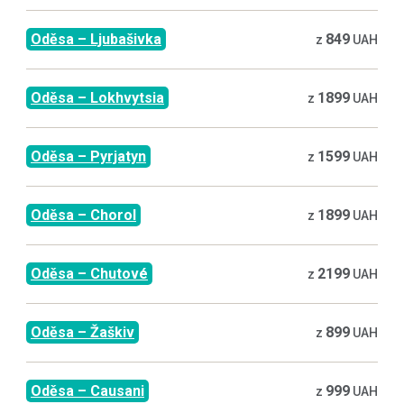
Oděsa
–
Ljubašivka
849
z
UAH
Oděsa
–
Lokhvytsia
1899
z
UAH
Oděsa
–
Pyrjatyn
1599
z
UAH
Oděsa
–
Chorol
1899
z
UAH
Oděsa
–
Chutové
2199
z
UAH
Oděsa
–
Žaškiv
899
z
UAH
Oděsa
–
Causani
999
z
UAH