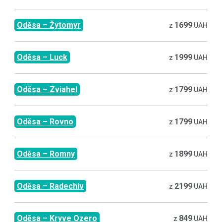
Oděsa
–
Žytomyr
1699
z
UAH
Oděsa
–
Luck
1999
z
UAH
Oděsa
–
Zviahel
1799
z
UAH
Oděsa
–
Rovno
1799
z
UAH
Oděsa
–
Romny
1899
z
UAH
Oděsa
–
Radechiv
2199
z
UAH
Oděsa
–
Kryve Ozero
849
z
UAH