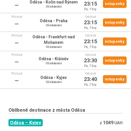
Oděsa - Kolín nad Rýnem
23:15
vstupenky
—
Očekávání
Pá, 7 Srp.
Příchod
Odchod
Oděsa - Praha
23:15
vstupenky
—
Očekávání
Pá, 7 Srp.
Příchod
Odchod
Oděsa - Frankfurt nad
23:15
vstupenky
—
Mohanem
Očekávání
Pá, 7 Srp.
Příchod
Odchod
Oděsa - Kišiněv
23:30
vstupenky
—
Očekávání
Pá, 7 Srp.
Příchod
Odchod
Oděsa - Kyjev
23:40
vstupenky
—
Očekávání
Pá, 7 Srp.
Oblíbené destinace z města
Oděsa
Oděsa
–
Kyjev
1049
z
UAH