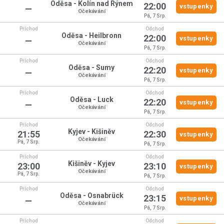
Oděsa - Kolín nad Rýnem
22:00
vstupenky
—
Očekávání
Pá, 7 Srp.
Příchod
Odchod
Oděsa - Heilbronn
22:00
vstupenky
—
Očekávání
Pá, 7 Srp.
Příchod
Odchod
Oděsa - Sumy
22:20
vstupenky
—
Očekávání
Pá, 7 Srp.
Příchod
Odchod
Oděsa - Luck
22:20
vstupenky
—
Očekávání
Pá, 7 Srp.
Příchod
Odchod
Kyjev - Kišiněv
21:55
22:30
vstupenky
Očekávání
Pá, 7 Srp.
Pá, 7 Srp.
Příchod
Odchod
Kišiněv - Kyjev
23:00
23:10
vstupenky
Očekávání
Pá, 7 Srp.
Pá, 7 Srp.
Příchod
Odchod
Oděsa - Osnabrück
23:15
vstupenky
—
Očekávání
Pá, 7 Srp.
Příchod
Odchod