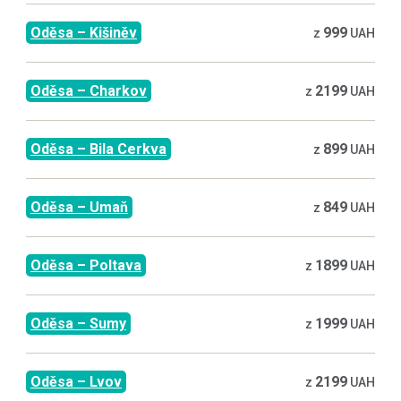
Oděsa
–
Kišiněv
999
z
UAH
Oděsa
–
Charkov
2199
z
UAH
Oděsa
–
Bila Cerkva
899
z
UAH
Oděsa
–
Umaň
849
z
UAH
Oděsa
–
Poltava
1899
z
UAH
Oděsa
–
Sumy
1999
z
UAH
Oděsa
–
Lvov
2199
z
UAH