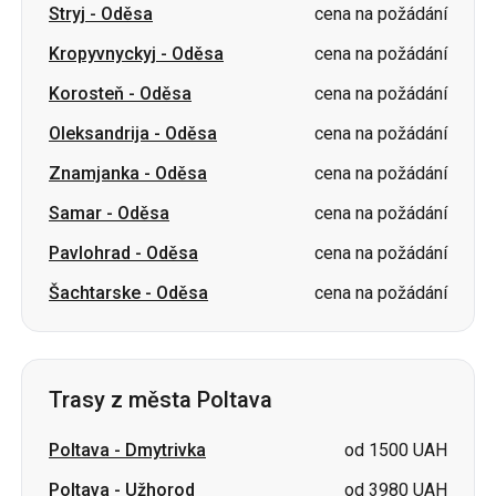
Oleksandrija
-
Oděsa
cena na požádání
Znamjanka
-
Oděsa
cena na požádání
Samar
-
Oděsa
cena na požádání
Pavlohrad
-
Oděsa
cena na požádání
Šachtarske
-
Oděsa
cena na požádání
Trasy z města Poltava
Poltava
-
Dmytrivka
od 1500 UAH
Poltava
-
Užhorod
od 3980 UAH
Poltava
-
Lozova
od 1300 UAH
Poltava
-
Mykolaivka
od 1500 UAH
Poltava
-
Nemyriv
cena na požádání