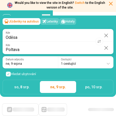
Would you like to view the site in English?
Switch
to the English
version of the site.
Jízdenky na autobus
Letenky
Hotely
Oděsa
→
Poltava
ne, 9 srpna
/
1 cestující
Kde
Kde
Datum odjezdu
Cestující
ne, 9 srpna
1 cestující
Hledat ubytování
so, 8 srp.
ne, 9 srp.
po, 10 srp.
Zpočátku levné
Filtry