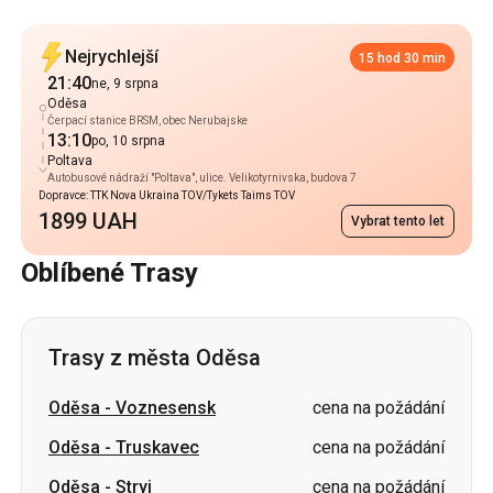
Čerpací stanice BRSM, obec Nerubajske
13:10
po, 10 srpna
Poltava
Autobusové nádraží "Poltava", ulice. Velikotyrnivska, budova 7
Dopravce: TTK Nova Ukraina TOV/Tykets Taims TOV
1899 UAH
Vybrat tento let
Oblíbené Trasy
Trasy z města Oděsa
Oděsa
-
Voznesensk
cena na požádání
Oděsa
-
Truskavec
cena na požádání
Oděsa
-
Stryj
cena na požádání
Oděsa
-
Užhorod
cena na požádání
Oděsa
-
Oleksandrija
cena na požádání
Oděsa
-
Znamjanka
cena na požádání