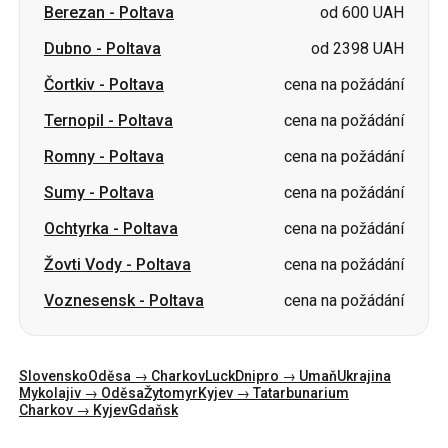
Ternopil
-
Poltava
cena na požádání
Romny
-
Poltava
cena na požádání
Sumy
-
Poltava
cena na požádání
Ochtyrka
-
Poltava
cena na požádání
Žovti Vody
-
Poltava
cena na požádání
Voznesensk
-
Poltava
cena na požádání
Slovensko
Oděsa → Charkov
Luck
Dnipro → Umaň
Ukrajina
Mykolajiv → Oděsa
Žytomyr
Kyjev → Tatarbunarium
Charkov → Kyjev
Gdaňsk
Kategorie
Země