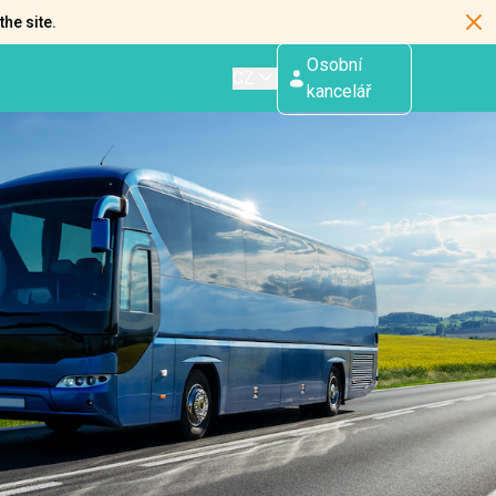
the site.
Osobní
CZ
kancelář