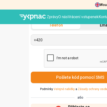
Woul
Zprávy
O nás
Vrácení vstupenek
Kont
Zadní
Telefon
Ema
Pošlete kód pomocí SMS
Podmínky
Veřejné nabídky
a
Zásady ochrany osob
або
Přihlaste se