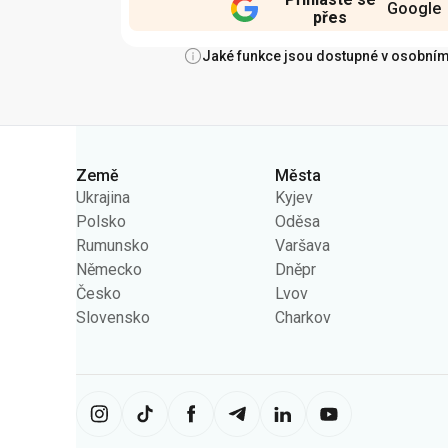
Google
přes
Jaké funkce jsou dostupné v osobním
Kategorie
Země
Města
Ukrajina
Kyjev
Polsko
Oděsa
Rumunsko
Varšava
Německo
Dněpr
Česko
Lvov
Slovensko
Charkov