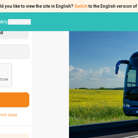
d you like to view the site in English?
Switch
to the English version of 
akty
Osvědčení
il
ních údajů