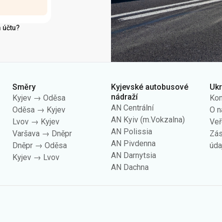
 účtu
?
Směry
Kyjevské autobusové
Uk
nádraží
Kyjev → Oděsa
Kon
AN Centrální
Oděsa → Kyjev
O n
AN Kyiv (m.Vokzalna)
Lvov → Kyjev
Veř
AN Polissia
Varšava → Dněpr
Zás
AN Pivdenna
Dněpr → Oděsa
úda
AN Darnytsia
Kyjev → Lvov
AN Dachna