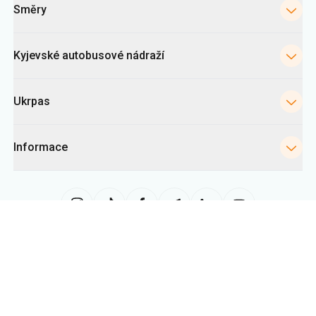
Směry
Kyjevské autobusové nádraží
Ukrpas
Informace
Tato stránka využívá soubory «cookies» zejména ke shromažďování
statistik, analýze chování uživatelů a reklamním účelům. Tyto informace