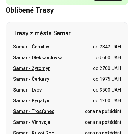
Oblíbené Trasy
Trasy z města Samar
Samar
-
Černihiv
od 2842 UAH
Samar
-
Oleksandrivka
od 600 UAH
Samar
-
Žytomyr
od 2700 UAH
Samar
-
Čerkasy
od 1975 UAH
Samar
-
Lvov
od 3500 UAH
Samar
-
Pyrjatyn
od 1200 UAH
Samar
-
Trosťanec
cena na požádání
Samar
-
Vinnycja
cena na požádání
Samar
-
Krivoj Rog
cena na požádání