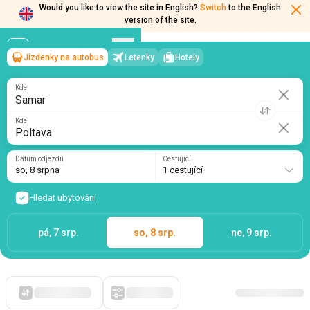
Would you like to view the site in English?
Switch
to the English
version of the site.
Jízdenky na autobus
Letenky
Hotely
Samar
→
Poltava
so, 8 srpna
/
1 cestující
Kde
Kde
Datum odjezdu
Cestující
so, 8 srpna
1 cestující
Hledat ubytování
pá, 7 srp.
so, 8 srp.
ne, 9 srp.