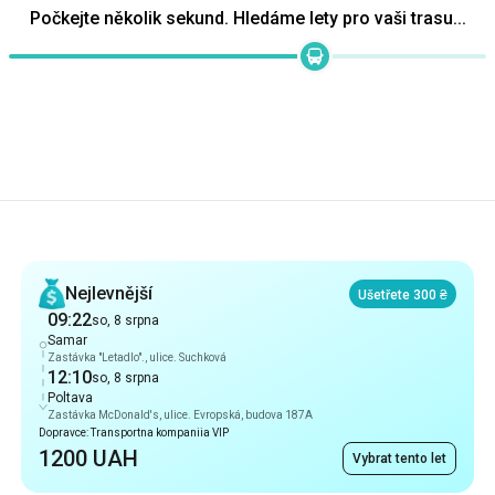
Počkejte několik sekund. Hledáme lety pro vaši trasu...
Doporučení
Nejlevnější
Ušetřete 300 ₴
09:22
so, 8 srpna
Samar
Zastávka "Letadlo"., ulice. Suchková
12:10
so, 8 srpna
Poltava
Zastávka McDonald's, ulice. Evropská, budova 187A
Dopravce: Transportna kompaniia VIP
1200 UAH
Vybrat tento let