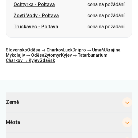
Ochtyrka
-
Poltava
cena na požádání
Žovti Vody
-
Poltava
cena na požádání
Truskavec
-
Poltava
cena na požádání
Slovensko
Oděsa → Charkov
Luck
Dnipro → Umaň
Ukrajina
Mykolajiv → Oděsa
Žytomyr
Kyjev → Tatarbunarium
Charkov → Kyjev
Gdaňsk
Kategorie
Země
Města