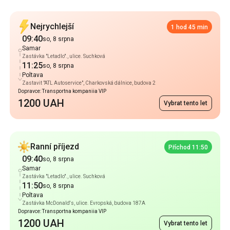
Nejrychlejší
1 hod 45 min
09:40
so, 8 srpna
Samar
Zastávka "Letadlo"., ulice. Suchková
11:25
so, 8 srpna
Poltava
Zastavit "ATL Autoservice", Charkovská dálnice, budova 2
Dopravce: Transportna kompaniia VIP
1200 UAH
Vybrat tento let
Ranní příjezd
Příchod 11:50
09:40
so, 8 srpna
Samar
Zastávka "Letadlo"., ulice. Suchková
11:50
so, 8 srpna
Poltava
Zastávka McDonald's, ulice. Evropská, budova 187A
Dopravce: Transportna kompaniia VIP
1200 UAH
Vybrat tento let