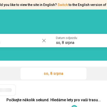
d you like to view the site in English?
Switch
to the English version of 
akty
Osvědčení
Datum odjezdu
so, 8 srpna
so, 8 srpna
Filtry