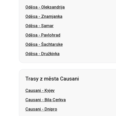
Oděsa
-
Pavlohrad
Oděsa
-
Šachtarske
Oděsa
-
Družkivka
Trasy z města Causani
Causani
-
Kyjev
Causani
-
Bila Cerkva
Causani
-
Dnipro
Slovensko
Oděsa → Charkov
Luck
Dnipro → Umaň
Ukrajina