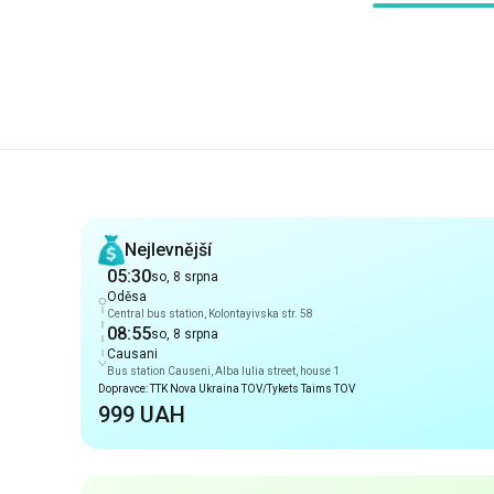
Doporučení
Nejlevnější
05:30
so, 8 srpna
Oděsa
Central bus station, Kolontayivska str. 58
08:55
so, 8 srpna
Causani
Bus station Causeni, Alba Iulia street, house 1
Dopravce: TTK Nova Ukraina TOV/Tykets Taims TOV
999 UAH
Ranní příjezd
05:30
so, 8 srpna
Oděsa
Central bus station, Kolontayivska str. 58
08:55
so, 8 srpna