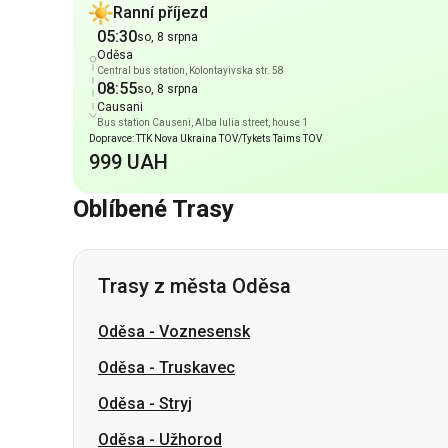
Causani
Bus station Causeni, Alba Iulia street, house 1
Dopravce: TTK Nova Ukraina TOV/Tykets Taims TOV
999 UAH
Oblíbené Trasy
Trasy z města Oděsa
Oděsa
-
Voznesensk
Oděsa
-
Truskavec
Oděsa
-
Stryj
Oděsa
-
Užhorod
Oděsa
-
Oleksandrija
Oděsa
-
Znamjanka
Oděsa
-
Samar