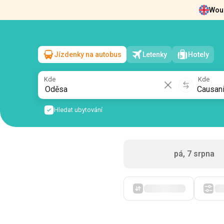
Woul
Zprávy
O nás
Vrácení vstupenek
Kont
Jízdenky na autobus
Letenky
Hotely
Oděsa
→
Causani
so, 8 srpna
/
1 cestující
Kde
Kde
Hledat ubytování
pá, 7 srpna
Zpočátku levné