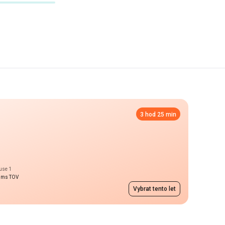
3 hod 25 min
ouse 1
aims TOV
Vybrat tento let