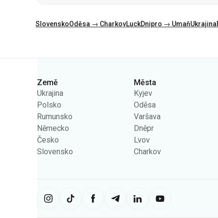
Kategorie
Země
Města
Ukrajina
Kyjev
Polsko
Oděsa
Rumunsko
Varšava
Německo
Dněpr
Česko
Lvov
Slovensko
Charkov
Tato stránka využívá soubory «cook
obsah. Nastavení cookies můžete k
Ukrpas
2026
,