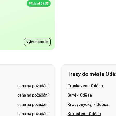
Vybrat tento let
Trasy do města Odě
cena na požádání
Truskavec
-
Oděsa
cena na požádání
Stryj
-
Oděsa
cena na požádání
Kropyvnyckyj
-
Oděsa
cena na požádání
Korosteň
-
Oděsa
cena na požádání
Oleksandrija
-
Oděsa
cena na požádání
Znamjanka
-
Oděsa
cena na požádání
Brovary
-
Oděsa