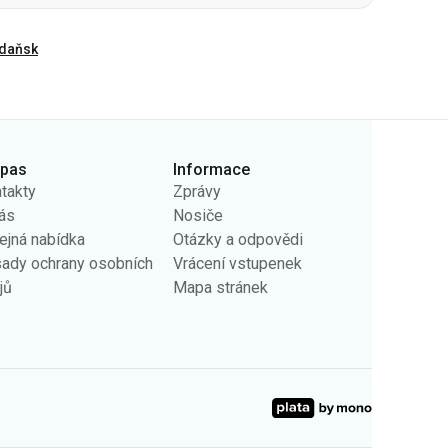
rpas
Informace
takty
Zprávy
ás
Nosiče
ejná nabídka
Otázky a odpovědi
ady ochrany osobních
Vrácení vstupenek
jů
Mapa stránek
m účelům. Tyto informace nám pomáhají zobrazovat relevantní
it funkčnost webu.