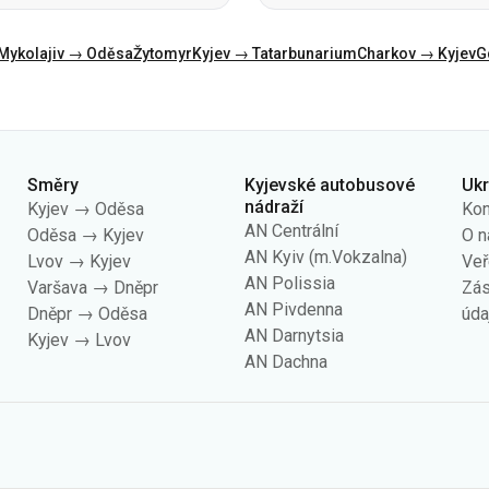
Směry
Kyjevské autobusové
Uk
nádraží
Kyjev → Oděsa
Kon
AN Centrální
Oděsa → Kyjev
O n
AN Kyiv (m.Vokzalna)
Lvov → Kyjev
Veř
AN Polissia
Varšava → Dněpr
Zás
AN Pivdenna
Dněpr → Oděsa
úda
AN Darnytsia
Kyjev → Lvov
AN Dachna
ies» zejména ke shromažďování statistik, analýze chování uživatelů a reklamní
dykoli změnit ve svém prohlížeči. Upozorňujeme, že změna nastavení může omez