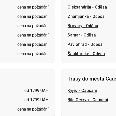
cena na požádání
Samar
-
Oděsa
cena na požádání
Pavlohrad
-
Oděsa
cena na požádání
Šachtarske
-
Oděsa
Trasy do města Cau
od 1799 UAH
Kyjev
-
Causani
od 1799 UAH
Bila Cerkva
-
Causani
cena na požádání
Mykolajiv → Oděsa
Žytomyr
Kyjev → Tatarbunarium
Charkov → Kyjev
G