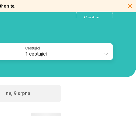
the site.
Osobní
CZ
kancelář
Cestující
1 cestující
ne, 9 srpna