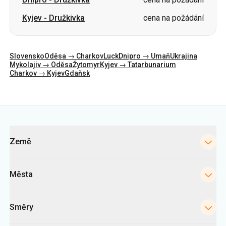
Kyjev
-
Družkivka
cena na požádání
Slovensko
Oděsa → Charkov
Luck
Dnipro → Umaň
Ukrajina
Mykolajiv → Oděsa
Žytomyr
Kyjev → Tatarbunarium
Charkov → Kyjev
Gdaňsk
Kategorie
Země
Města
Směry