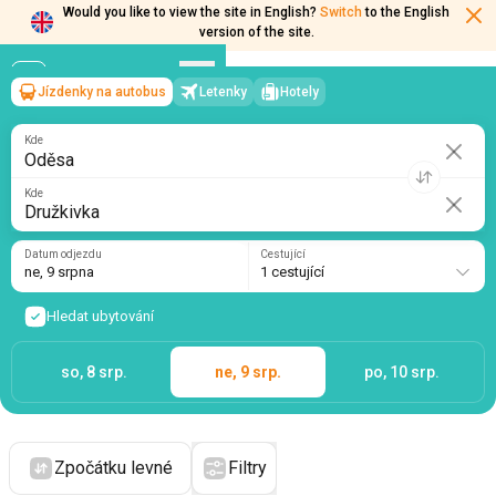
Would you like to view the site in English?
Switch
to the English
version of the site.
Jízdenky na autobus
Letenky
Hotely
Oděsa
→
Družkivka
ne, 9 srpna
/
1 cestující
Kde
Kde
Datum odjezdu
Cestující
ne, 9 srpna
1 cestující
Hledat ubytování
so, 8 srp.
ne, 9 srp.
po, 10 srp.
Zpočátku levné
Filtry