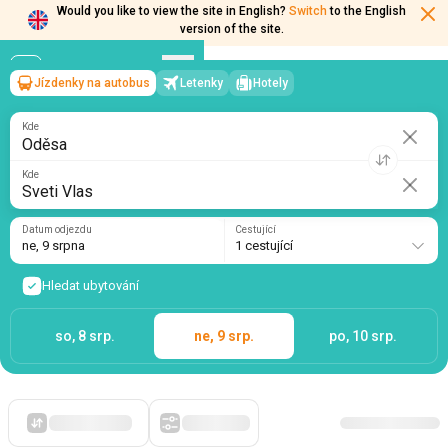
Would you like to view the site in English?
Switch
to the English
version of the site.
Jízdenky na autobus
Letenky
Hotely
Oděsa
→
Sveti Vlas
ne, 9 srpna
/
1 cestující
Kde
Kde
Datum odjezdu
Cestující
ne, 9 srpna
1 cestující
Hledat ubytování
so, 8 srp.
ne, 9 srp.
po, 10 srp.
Zpočátku levné
Filtry