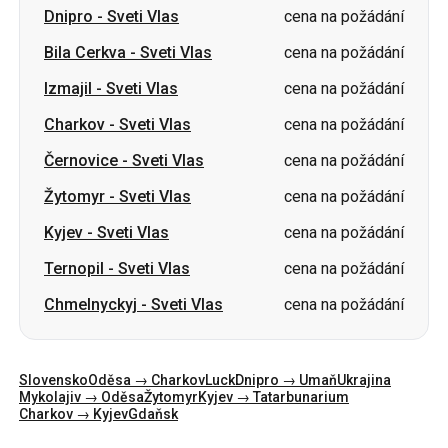
Charkov
-
Sveti Vlas
cena na požádání
Černovice
-
Sveti Vlas
cena na požádání
Žytomyr
-
Sveti Vlas
cena na požádání
Kyjev
-
Sveti Vlas
cena na požádání
Ternopil
-
Sveti Vlas
cena na požádání
Chmelnyckyj
-
Sveti Vlas
cena na požádání
Slovensko
Oděsa → Charkov
Luck
Dnipro → Umaň
Ukrajina
Mykolajiv → Oděsa
Žytomyr
Kyjev → Tatarbunarium
Charkov → Kyjev
Gdaňsk
Kategorie
Země