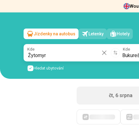
Woul
Zprávy
O nás
Vrácení vstupenek
Kont
Jízdenky na autobus
Letenky
Hotely
Žytomyr
→
Bukurešť
pá, 7 srpna
/
1 cestující
Kde
Kde
Hledat ubytování
čt, 6 srpna
Zpočátku levné