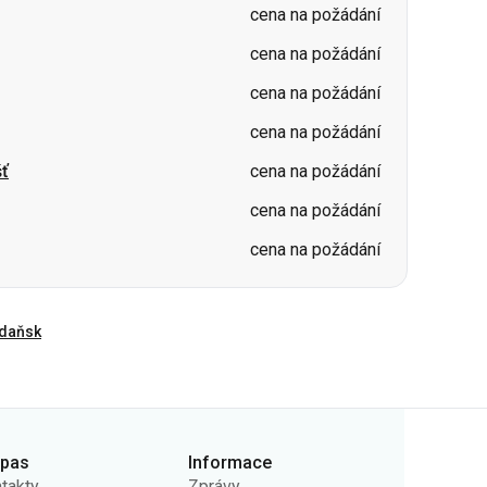
cena na požádání
ť
cena na požádání
cena na požádání
cena na požádání
daňsk
rpas
Informace
takty
Zprávy
ás
Nosiče
ejná nabídka
Otázky a odpovědi
ady ochrany osobních
Vrácení vstupenek
jů
Mapa stránek