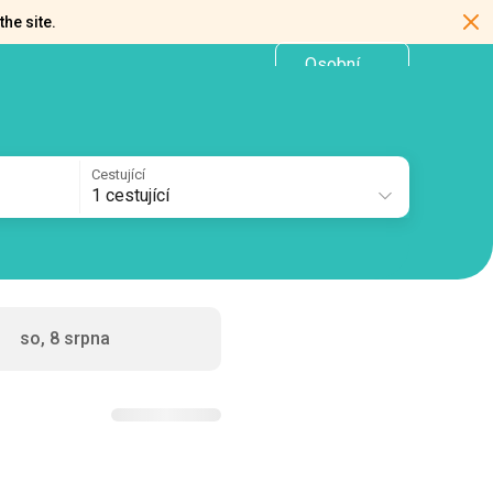
the site.
Osobní
CZ
kancelář
Cestující
1 cestující
so, 8 srpna