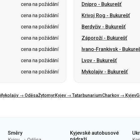
cena na požádání
Záporoží
-
Bukurešť
cena na požádání
Ivano-Frankivsk
-
Bukureš
cena na požádání
Lvov
-
Bukurešť
cena na požádání
Mykolajiv
-
Bukurešť
Mykolajiv → Oděsa
Žytomyr
Kyjev → Tatarbunarium
Charkov → Kyjev
G
Směry
Kyjevské autobusové
Uk
nádraží
Kyjev → Oděsa
Kon
AN Centrální
Oděsa → Kyjev
O n
AN Kyiv (m.Vokzalna)
Lvov → Kyjev
Veř
AN Polissia
Varšava → Dněpr
Zás
AN Pivdenna
Dněpr → Oděsa
úda