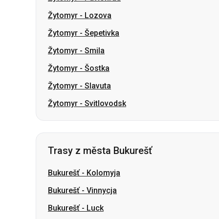
Žytomyr
-
Šostka
Žytomyr
-
Slavuta
Žytomyr
-
Svitlovodsk
Trasy z města Bukurešť
Bukurešť
-
Kolomyja
Bukurešť
-
Vinnycja
Bukurešť
-
Luck
Bukurešť
-
Dnipro
Bukurešť
-
Krivoj Rog
Bukurešť
-
Berdyčiv