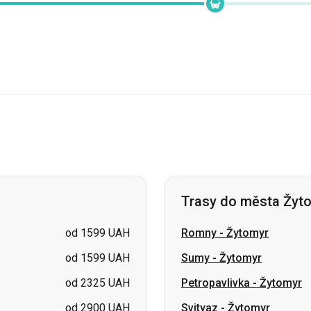
Trasy do města Žyt
od 1599 UAH
Romny
-
Žytomyr
od 1599 UAH
Sumy
-
Žytomyr
od 2325 UAH
Petropavlivka
-
Žytomyr
od 2900 UAH
Svityaz
-
Žytomyr
od 2900 UAH
Vasylkivka
-
Žytomyr
cena na požádání
Smila
-
Žytomyr
cena na požádání
Šostka
-
Žytomyr