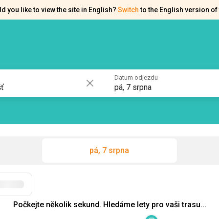
d you like to view the site in English?
Switch
to the English version of 
akty
Osvědčení
Datum odjezdu
pá, 7 srpna
pá, 7 srpna
Filtry