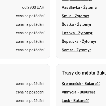
cena na požádání
Lozova
-
Žytomyr
cena na požádání
Šepetivka
-
Žytomyr
cena na požádání
Samar
-
Žytomyr
Trasy do města Buku
cena na požádání
Kremenčuk
-
Bukurešť
cena na požádání
Vinnycja
-
Bukurešť
cena na požádání
Luck
-
Bukurešť
cena na požádání
Dnipro
-
Bukurešť
cena na požádání
Krivoj Rog
-
Bukurešť
cena na požádání
Berdyčiv
-
Bukurešť