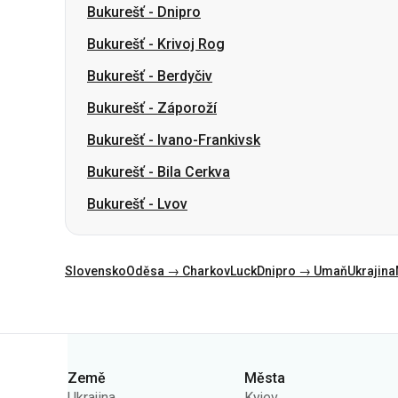
Bukurešť
-
Záporoží
Bukurešť
-
Ivano-Frankivsk
Bukurešť
-
Bila Cerkva
Bukurešť
-
Lvov
Slovensko
Oděsa → Charkov
Luck
Dnipro → Umaň
Ukrajina
Kategorie
Země
Města
Ukrajina
Kyjev
Polsko
Oděsa
Rumunsko
Varšava
Německo
Dněpr
Česko
Lvov