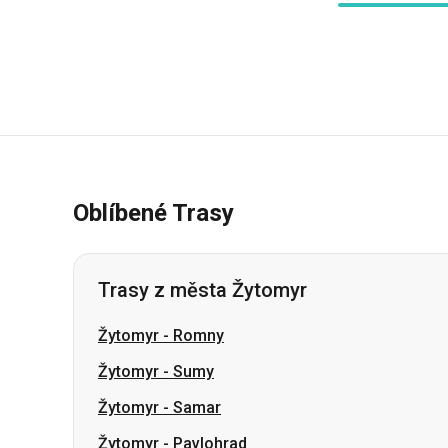
Oblíbené Trasy
Trasy z města Žytomyr
Žytomyr
-
Romny
Žytomyr
-
Sumy
Žytomyr
-
Samar
Žytomyr
-
Pavlohrad
Žytomyr
-
Lozova
Žytomyr
-
Šepetivka
Žytomyr
-
Smila