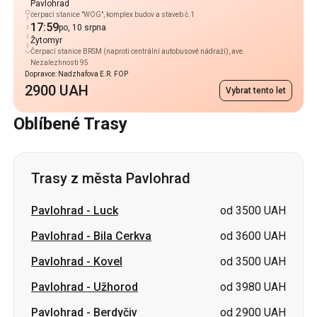
Pavlohrad
čerpací stanice "WOG", komplex budov a staveb č.1
17:59
po, 10 srpna
Žytomyr
Čerpací stanice BRSM (naproti centrální autobusové nádraží), ave.
Nezalezhnosti 95
Dopravce: Nadzhafova E.R. FOP
2900 UAH
Vybrat tento let
Oblíbené Trasy
Trasy z města Pavlohrad
Pavlohrad
-
Luck
od 3500 UAH
Pavlohrad
-
Bila Cerkva
od 3600 UAH
Pavlohrad
-
Kovel
od 3500 UAH
Pavlohrad
-
Užhorod
od 3980 UAH
Pavlohrad
-
Berdyčiv
od 2900 UAH