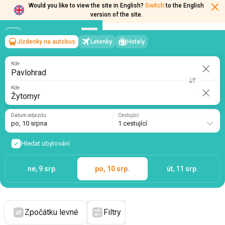
Would you like to view the site in English?
Switch
to the English
version of the site.
Jízdenky na autobus
Letenky
Hotely
Pavlohrad
→
Žytomyr
po, 10 srpna
/
1 cestující
Kde
Kde
Datum odjezdu
Cestující
po, 10 srpna
1 cestující
Hledat ubytování
ne, 9 srp.
po, 10 srp.
út, 11 srp.
Zpočátku levné
Filtry