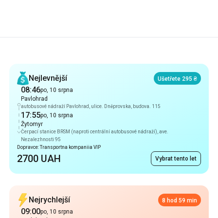
Doporučení
Nejlevnější
Ušetřete 295 ₴
08:46
po, 10 srpna
Pavlohrad
autobusové nádraží Pavlohrad, ulice. Dněprovska, budova. 115
17:55
po, 10 srpna
Žytomyr
Čerpací stanice BRSM (naproti centrální autobusové nádraží), ave.
Nezalezhnosti 95
Dopravce: Transportna kompaniia VIP
2700 UAH
Vybrat tento let
Nejrychlejší
8 hod 59 min
09:00
po, 10 srpna