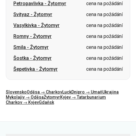
Petropavlivka
-
Žytomyr
cena na požádání
Svityaz
-
Žytomyr
cena na požádání
Vasylkivka
-
Žytomyr
cena na požádání
Romny
-
Žytomyr
cena na požádání
Smila
-
Žytomyr
cena na požádání
Šostka
-
Žytomyr
cena na požádání
Šepetivka
-
Žytomyr
cena na požádání
Slovensko
Oděsa → Charkov
Luck
Dnipro → Umaň
Ukrajina
Mykolajiv → Oděsa
Žytomyr
Kyjev → Tatarbunarium
Charkov → Kyjev
Gdaňsk