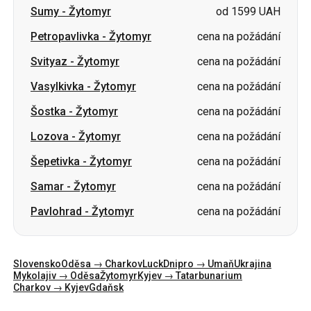
Vasylkivka
-
Žytomyr
cena na požádání
Šostka
-
Žytomyr
cena na požádání
Lozova
-
Žytomyr
cena na požádání
Šepetivka
-
Žytomyr
cena na požádání
Samar
-
Žytomyr
cena na požádání
Pavlohrad
-
Žytomyr
cena na požádání
Slovensko
Oděsa → Charkov
Luck
Dnipro → Umaň
Ukrajina
Mykolajiv → Oděsa
Žytomyr
Kyjev → Tatarbunarium
Charkov → Kyjev
Gdaňsk
Kategorie
Země