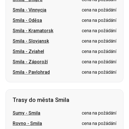
Smila
-
Kramatorsk
cena na požádání
Smila
-
Slovjansk
cena na požádání
Smila
-
Zviahel
cena na požádání
Smila
-
Záporoží
cena na požádání
Smila
-
Pavlohrad
cena na požádání
Trasy do města Smila
Sumy
-
Smila
cena na požádání
Rovno
-
Smila
cena na požádání
Luck
-
Smila
cena na požádání
Poltava
-
Smila
cena na požádání
Dnipro
-
Smila
cena na požádání