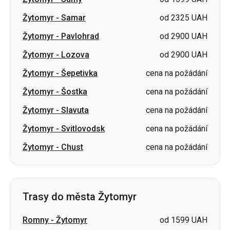
Žytomyr
-
Lozova
od 2900 UAH
Žytomyr
-
Šepetivka
cena na požádání
Žytomyr
-
Šostka
cena na požádání
Žytomyr
-
Slavuta
cena na požádání
Žytomyr
-
Svitlovodsk
cena na požádání
Žytomyr
-
Chust
cena na požádání
Trasy do města Žytomyr
Romny
-
Žytomyr
od 1599 UAH
Sumy
-
Žytomyr
od 1599 UAH
Petropavlivka
-
Žytomyr
cena na požádání
Svityaz
-
Žytomyr
cena na požádání