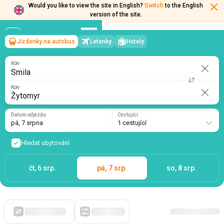
Would you like to view the site in English?
Switch
to the English
version of the site.
Jízdenky na autobus
Letenky
Hotely
Smila
→
Žytomyr
pá, 7 srpna
/
1 cestující
Kde
Kde
Datum odjezdu
Cestující
pá, 7 srpna
1 cestující
Hledat ubytování
čt, 6 srp.
pá, 7 srp.
so, 8 srp.
Zpočátku levné
Filtry