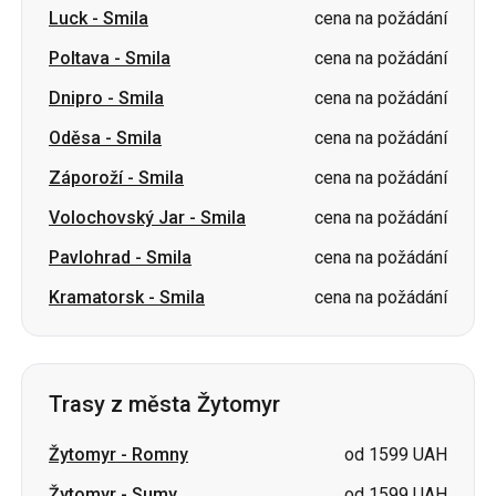
Oděsa
-
Smila
cena na požádání
Záporoží
-
Smila
cena na požádání
Volochovský Jar
-
Smila
cena na požádání
Pavlohrad
-
Smila
cena na požádání
Kramatorsk
-
Smila
cena na požádání
Trasy z města Žytomyr
Žytomyr
-
Romny
od 1599 UAH
Žytomyr
-
Sumy
od 1599 UAH
Žytomyr
-
Samar
od 2325 UAH
Žytomyr
-
Pavlohrad
od 2900 UAH