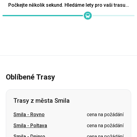
Oblíbené Trasy
Trasy z města Smila
Smila
-
Rovno
cena na požádání
Smila
-
Poltava
cena na požádání
Smila
-
Dnipro
cena na požádání
Smila
-
Vinnycja
cena na požádání
Smila
-
Oděsa
cena na požádání