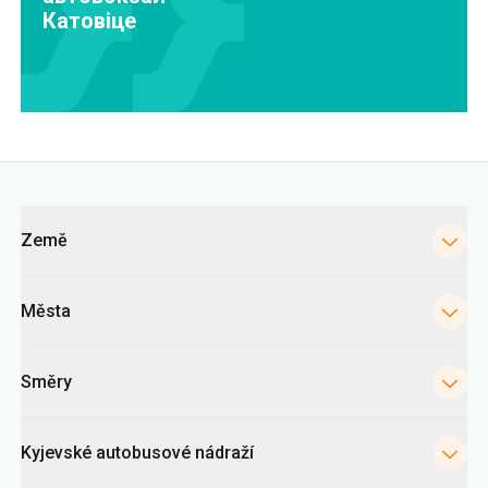
Катовіце
Kategorie
Země
Města
Směry
Kyjevské autobusové nádraží