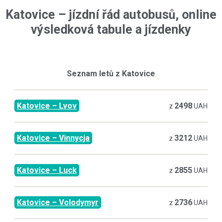
Katovice
–
jízdní řád autobusů, online
výsledková tabule a jízdenky
Seznam letů z
Katovice
Katovice
–
Lvov
2498
z
UAH
Katovice
–
Vinnycja
3212
z
UAH
Katovice
–
Luck
2855
z
UAH
Katovice
–
Volodymyr
2736
z
UAH