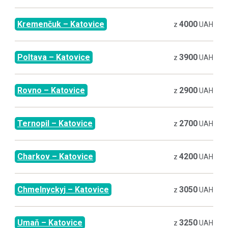
Kremenčuk
–
Katovice
4000
z
UAH
Poltava
–
Katovice
3900
z
UAH
Rovno
–
Katovice
2900
z
UAH
Ternopil
–
Katovice
2700
z
UAH
Charkov
–
Katovice
4200
z
UAH
Chmelnyckyj
–
Katovice
3050
z
UAH
Umaň
–
Katovice
3250
z
UAH