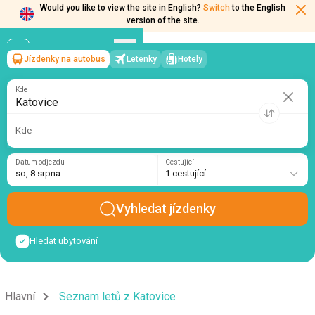
Would you like to view the site in English?
Switch
to the English
version of the site.
Jízdenky na autobus
Letenky
Hotely
Katovice
→
so, 8 srpna
/
1 cestující
Kde
Kde
Datum odjezdu
Cestující
so, 8 srpna
1 cestující
Vyhledat jízdenky
Hledat ubytování
Hlavní
Seznam letů z Katovice