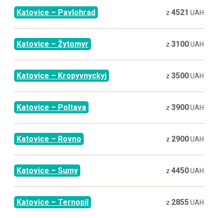
Katovice
–
Pavlohrad
4521
z
UAH
Katovice
–
Žytomyr
3100
z
UAH
Katovice
–
Kropyvnyckyj
3500
z
UAH
Katovice
–
Poltava
3900
z
UAH
Katovice
–
Rovno
2900
z
UAH
Katovice
–
Sumy
4450
z
UAH
Katovice
–
Ternopil
2855
z
UAH