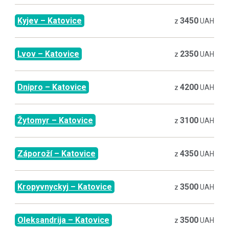
Kyjev
–
Katovice
3450
z
UAH
Lvov
–
Katovice
2350
z
UAH
Dnipro
–
Katovice
4200
z
UAH
Žytomyr
–
Katovice
3100
z
UAH
Záporoží
–
Katovice
4350
z
UAH
Kropyvnyckyj
–
Katovice
3500
z
UAH
Oleksandrija
–
Katovice
3500
z
UAH