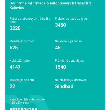
Souhrnné informace o autobusových trasách z
Katovice
Počet autobusových nádraží v
Frekvence jízdy za týden
zemi
3450
3220
Můžete jít do měst
Nejlevnější jízdenka
625
45
Nejdražší lístek
Průměrná cena lístku
4147
1540
Můžete jít do zemí
Nejoblíbenější dopravce
22
Sindbad
Nejoblíbenější autobusové
nádraží v zemi
автовокзал