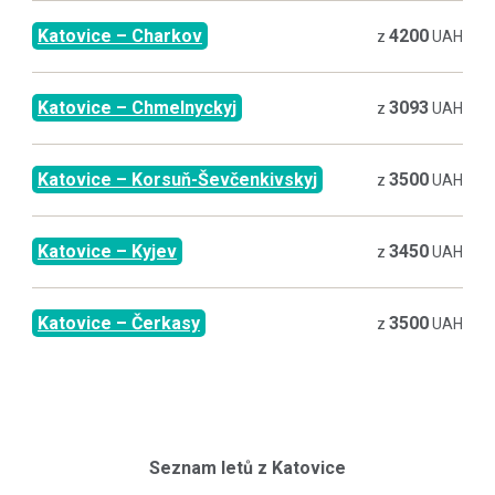
Katovice
–
Charkov
4200
z
UAH
Katovice
–
Chmelnyckyj
3093
z
UAH
Katovice
–
Korsuň-Ševčenkivskyj
3500
z
UAH
Katovice
–
Kyjev
3450
z
UAH
Katovice
–
Čerkasy
3500
z
UAH
Seznam letů z
Katovice