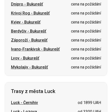
Dnipro
-
Bukurešť
cena na požádání
Krivoj Rog
-
Bukurešť
cena na požádání
Kyjev
-
Bukurešť
cena na požádání
Berdyčiv
-
Bukurešť
cena na požádání
Záporoží
-
Bukurešť
cena na požádání
Ivano-Frankivsk
-
Bukurešť
cena na požádání
Lvov
-
Bukurešť
cena na požádání
Mykolajiv
-
Bukurešť
cena na požádání
Trasy z města Luck
Luck
-
Černihiv
od 1899 UAH
Luck
-
Lozova
od 3300 UAH