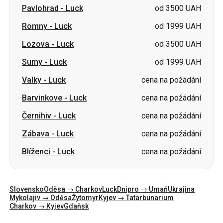
Pavlohrad
-
Luck
od 3500 UAH
Romny
-
Luck
od 1999 UAH
Lozova
-
Luck
od 3500 UAH
Sumy
-
Luck
od 1999 UAH
Valky
-
Luck
cena na požádání
Barvinkove
-
Luck
cena na požádání
Černihiv
-
Luck
cena na požádání
Zábava
-
Luck
cena na požádání
Blíženci
-
Luck
cena na požádání
Slovensko
Oděsa → Charkov
Luck
Dnipro → Umaň
Ukrajina
Mykolajiv → Oděsa
Žytomyr
Kyjev → Tatarbunarium
Charkov → Kyjev
Gdaňsk