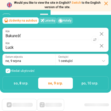
Would you like to view the site in English?
Switch
to the English
version of the site.
Jízdenky na autobus
Letenky
Hotely
Bukurešť
→
Luck
ne, 9 srpna
/
1 cestující
Kde
Kde
Datum odjezdu
Cestující
ne, 9 srpna
1 cestující
Hledat ubytování
so, 8 srp.
ne, 9 srp.
po, 10 srp.