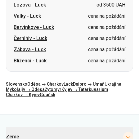
Lozova
-
Luck
od 3500 UAH
Valky
-
Luck
cena na požádání
Barvinkove
-
Luck
cena na požádání
Černihiv
-
Luck
cena na požádání
Zábava
-
Luck
cena na požádání
Blíženci
-
Luck
cena na požádání
Slovensko
Oděsa → Charkov
Luck
Dnipro → Umaň
Ukrajina
Mykolajiv → Oděsa
Žytomyr
Kyjev → Tatarbunarium
Charkov → Kyjev
Gdaňsk
Kategorie
Země