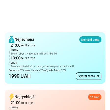
Doporučení
Nejlevnější
Nejnižší cena
21:00
so, 8 srpna
Sumy
Zolotyi Vik, ul. Naberezhna Riky Strilky 10
13:00
ne, 9 srpna
Luck
Autobusové nádraží v Lucku, ulice. Konyakina, budova 39
Dopravce: TTK Nova Ukraina TOV/Tykets Taims TOV
1999 UAH
Vybrat tento let
Nejrychlejší
16 hod
21:00
so, 8 srpna
Sumy