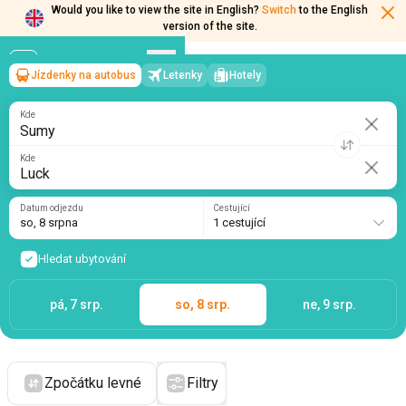
Would you like to view the site in English?
Switch
to the English
version of the site.
Jízdenky na autobus
Letenky
Hotely
Sumy
→
Luck
so, 8 srpna
/
1 cestující
Kde
Kde
Datum odjezdu
Cestující
so, 8 srpna
1 cestující
Hledat ubytování
pá, 7 srp.
so, 8 srp.
ne, 9 srp.
Zpočátku levné
Filtry