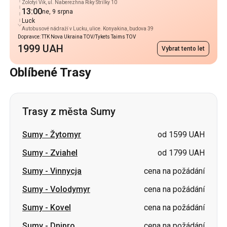
Zolotyi Vik, ul. Naberezhna Riky Strilky 10
13:00
ne, 9 srpna
Luck
Autobusové nádraží v Lucku, ulice. Konyakina, budova 39
Dopravce: TTK Nova Ukraina TOV/Tykets Taims TOV
1999 UAH
Vybrat tento let
Oblíbené Trasy
Trasy z města Sumy
Sumy
-
Žytomyr
od 1599 UAH
Sumy
-
Zviahel
od 1799 UAH
Sumy
-
Vinnycja
cena na požádání
Sumy
-
Volodymyr
cena na požádání
Sumy
-
Kovel
cena na požádání
Sumy
-
Dnipro
cena na požádání