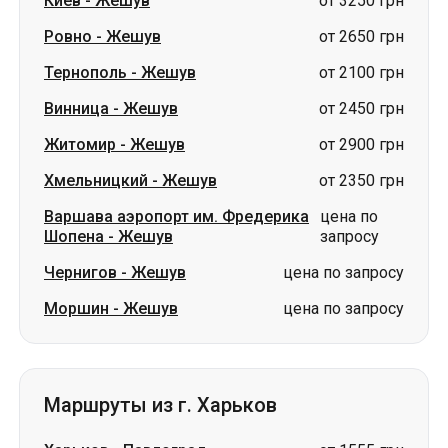
Житомир
-
Жешув
от 2900 грн
Хмельницкий
-
Жешув
от 2350 грн
Варшава аэропорт им. Фредерика
цена по
Шопена
-
Жешув
запросу
Чернигов
-
Жешув
цена по запросу
Моршин
-
Жешув
цена по запросу
Маршруты из г. Харьков
Харьков
-
Павлоград
от 1555 грн
Харьков
-
Шептицкий
цена по
(Червоноград)
запросу
Харьков
-
Измаил
цена по запросу