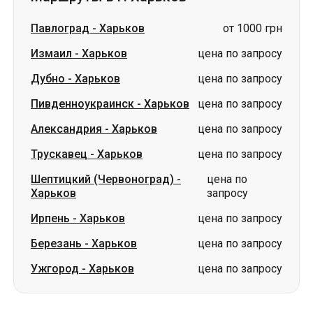
Пивденноукраинск
-
Харьков
цена по запросу
Александрия
-
Харьков
цена по запросу
Трускавец
-
Харьков
цена по запросу
Шептицкий (Червоноград)
-
цена по
Харьков
запросу
Ирпень
-
Харьков
цена по запросу
Березань
-
Харьков
цена по запросу
Ужгород
-
Харьков
цена по запросу
Словакия
Одесса → Харьков
Луцк
Днепр → Умань
Украина
Николаев → Одесса
Житомир
Киев → Татарбунары
Харьков → Киев
Гданьск