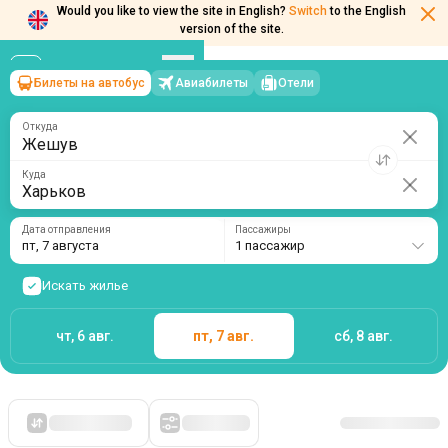
Would you like to view the site in English?
Switch
to the English
version of the site.
Билеты на автобус
Авиабилеты
Отели
Жешув
→
Харьков
пт, 7 августа
/
1 пассажир
Откуда
Куда
Дата отправления
Пассажиры
пт, 7 августа
1 пассажир
Искать жилье
чт, 6 авг.
пт, 7 авг.
сб, 8 авг.
Сначала дешевые
Фильтры