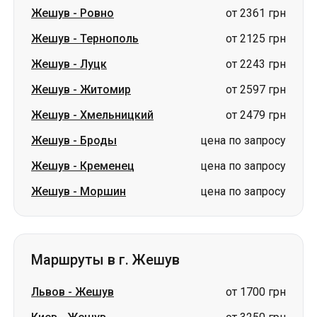
Жешув
-
Житомир
от 2597 грн
Жешув
-
Хмельницкий
от 2479 грн
Жешув
-
Броды
цена по запросу
Жешув
-
Кременец
цена по запросу
Жешув
-
Моршин
цена по запросу
Маршруты в г. Жешув
Львов
-
Жешув
от 1700 грн
Киев
-
Жешув
от 3250 грн
Ровно
-
Жешув
от 2650 грн
Тернополь
-
Жешув
от 2100 грн
Винница
-
Жешув
от 2450 грн