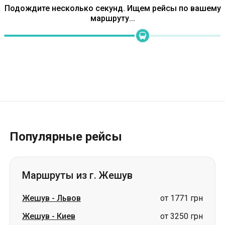
Популярные рейсы
Маршруты из г. Жешув
Жешув
-
Львов
от 1771 грн
Жешув
-
Киев
от 3250 грн
Жешув
-
Ровно
от 2361 грн
Жешув
-
Тернополь
от 2125 грн
Жешув
-
Луцк
от 2243 грн