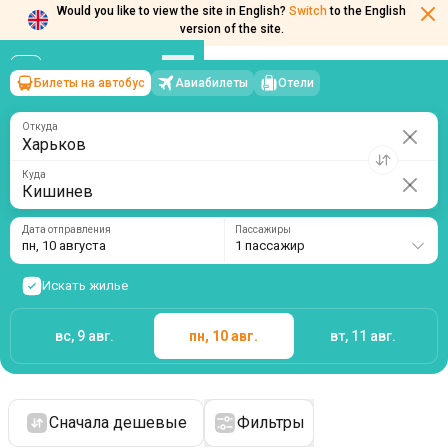
Would you like to view the site in English?
Switch
to the English
version of the site.
Билеты на автобус
Авиабилеты
Отели
Харьков
→
Кишинев
пн, 10 августа
/
1 пассажир
Откуда
Куда
Дата отправления
Пассажиры
пн, 10 августа
1 пассажир
Искать жилье
вс, 9 авг.
пн, 10 авг.
вт, 11 авг.
Сначала дешевые
Фильтры