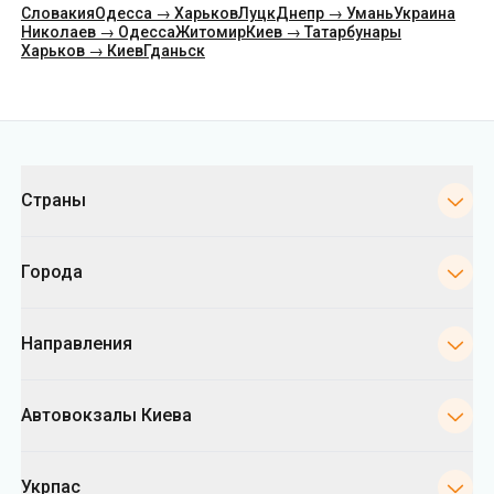
Словакия
Одесса → Харьков
Луцк
Днепр → Умань
Украина
Николаев → Одесса
Житомир
Киев → Татарбунары
Харьков → Киев
Гданьск
Категории
Страны
Города
Направления
Автовокзалы Киева
Укрпас