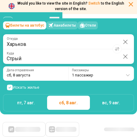
Would you like to view the site in English?
Switch
to the English
Билеты на автобус
Авиабилеты
Отели
Харьков
→
Стрый
version of the site.
сб, 8 августа
/
1 пассажир
Откуда
Куда
Дата отправления
Пассажиры
сб, 8 августа
1 пассажир
Искать жилье
пт, 7 авг.
сб, 8 авг.
вс, 9 авг.