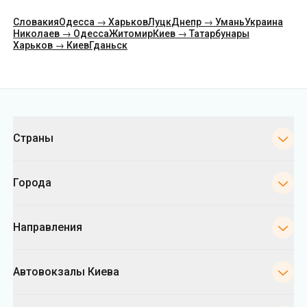
Словакия
Одесса → Харьков
Луцк
Днепр → Умань
Украина
Николаев → Одесса
Житомир
Киев → Татарбунары
Харьков → Киев
Гданьск
Категории
Страны
Города
Направления
Автовокзалы Киева