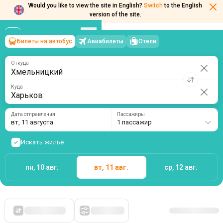
Would you like to view the site in English?
Switch
to the English
Билеты на автобус
Авиабилеты
Отели
Хмельницкий
→
Харьков
version of the site.
вт, 11 августа
/
1 пассажир
Откуда
Куда
Дата отправления
Пассажиры
вт, 11 августа
1 пассажир
Искать жилье
пн, 10 авг.
вт, 11 авг.
ср, 12 авг.