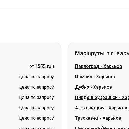
Маршруты в г. Хар
от 1555 грн
Павлоград
-
Харьков
цена по запросу
Измаил
-
Харьков
цена по запросу
Дубно
-
Харьков
цена по запросу
Пивденноукраинск
-
Ха
цена по запросу
Александрия
-
Харьков
цена по запросу
Трускавец
-
Харьков
цена по запросу
Шептицкий (Червоногр