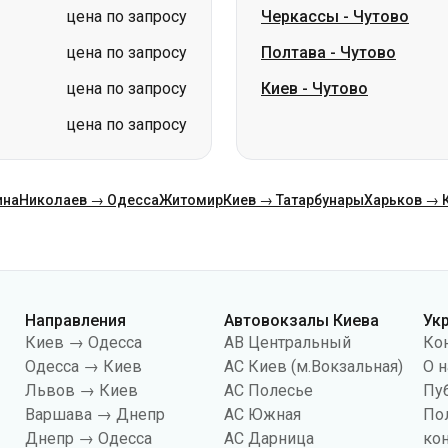
цена по запросу
Черкассы
-
Чутово
цена по запросу
Полтава
-
Чутово
цена по запросу
Киев
-
Чутово
цена по запросу
ина
Николаев → Одесса
Житомир
Киев → Татарбунары
Харьков → 
Направления
Автовокзалы Киева
Ук
Киев → Одесса
АВ Центральный
Ко
Одесса → Киев
АС Киев (м.Вокзальная)
О н
Львов → Киев
АС Полесье
Пу
Варшава → Днепр
АС Южная
По
Днепр → Одесса
АС Дарница
ко