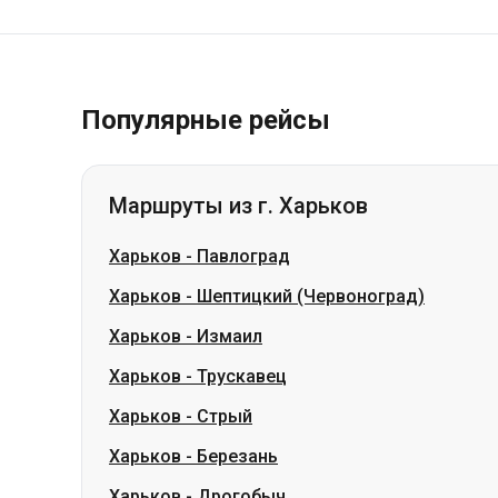
Популярные рейсы
Маршруты из г. Харьков
Харьков
-
Павлоград
Харьков
-
Шептицкий (Червоноград)
Харьков
-
Измаил
Харьков
-
Трускавец
Харьков
-
Стрый
Харьков
-
Березань
Харьков
-
Дрогобыч