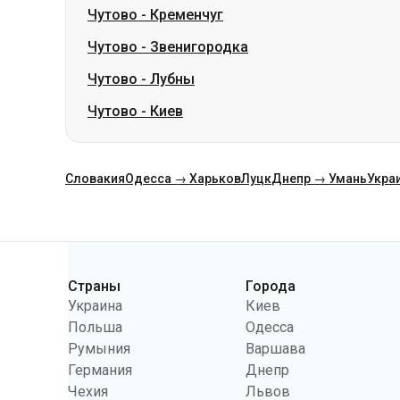
Чутово
-
Кременчуг
Чутово
-
Звенигородка
Чутово
-
Лубны
Чутово
-
Киев
Словакия
Одесса → Харьков
Луцк
Днепр → Умань
Укра
Категории
Страны
Города
Украина
Киев
Польша
Одесса
Румыния
Варшава
Германия
Днепр
Чехия
Львов