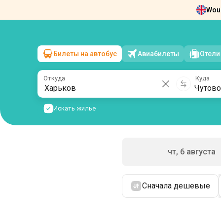
Woul
Новости
О нас
Возврат билетов
Ко
Билеты на автобус
Авиабилеты
Отели
Харьков
→
Чутово
пт, 7 августа
/
1 пассажир
Откуда
Куда
Искать жилье
чт, 6 августа
Сначала дешевые