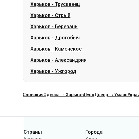
Харьков
-
Дрогобыч
Харьков
-
Каменское
Харьков
-
Александрия
Харьков
-
Ужгород
Словакия
Одесса → Харьков
Луцк
Днепр → Умань
Укра
Категории
Страны
Города
Украина
Киев
Польша
Одесса
Румыния
Варшава
Германия
Днепр
Чехия
Львов