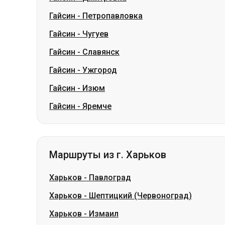
Гайсин
-
Ужгород
Гайсин
-
Изюм
Гайсин
-
Яремче
Маршруты из г. Харьков
Харьков
-
Павлоград
Харьков
-
Шептицкий (Червоноград)
Харьков
-
Измаил
Харьков
-
Трускавец
Харьков
-
Стрый
Харьков
-
Березань