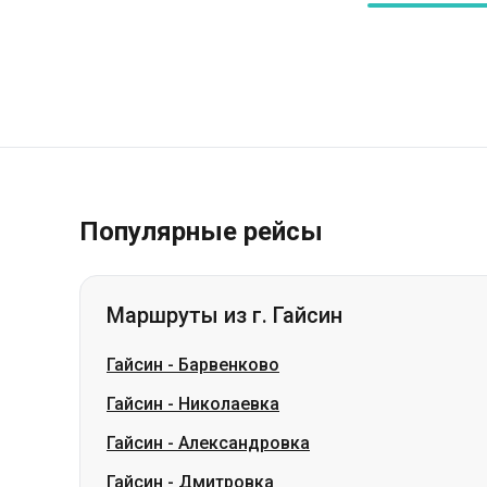
Популярные рейсы
Маршруты из г. Гайсин
Гайсин
-
Барвенково
Гайсин
-
Николаевка
Гайсин
-
Александровка
Гайсин
-
Дмитровка
Гайсин
-
Петропавловка
Гайсин
-
Чугуев
Гайсин
-
Славянск