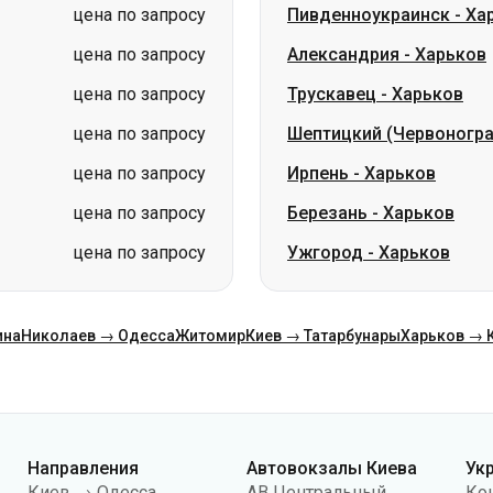
цена по запросу
Шептицкий (Червоногр
цена по запросу
Ирпень
-
Харьков
цена по запросу
Березань
-
Харьков
цена по запросу
Ужгород
-
Харьков
ина
Николаев → Одесса
Житомир
Киев → Татарбунары
Харьков → 
Направления
Автовокзалы Киева
Ук
Киев → Одесса
АВ Центральный
Ко
Одесса → Киев
АС Киев (м.Вокзальная)
О н
Львов → Киев
АС Полесье
Пу
Варшава → Днепр
АС Южная
По
Днепр → Одесса
АС Дарница
ко