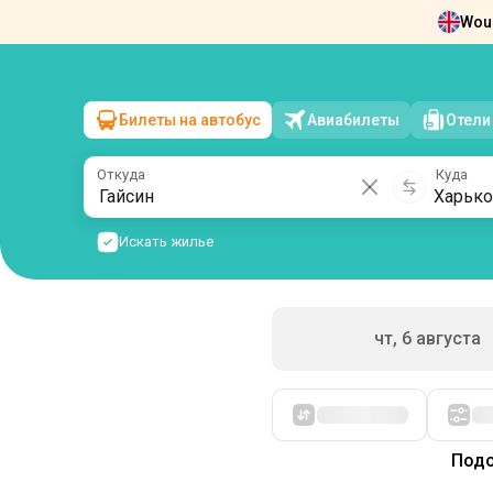
Woul
Новости
О нас
Возврат билетов
Ко
Билеты на автобус
Авиабилеты
Отели
Гайсин
→
Харьков
пт, 7 августа
/
1 пассажир
Откуда
Куда
Искать жилье
чт, 6 августа
Сначала дешевые