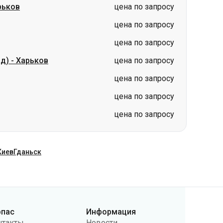
ад)
-
Харьков
цена по запросу
цена по запросу
цена по запросу
цена по запросу
Киев
Гданьск
рпас
Информация
нтакты
Новости
ас
Перевозчикам
бличная оферта
Вопросы и ответы
литика
Возврат билетов
нфиденциальности
Карта сайта