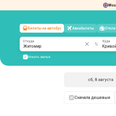
Woul
Новости
О нас
Возврат билетов
Ко
Билеты на автобус
Авиабилеты
Отели
Житомир
→
Кривой Рог
вс, 9 августа
/
1 пассажир
Откуда
Куда
Искать жилье
сб, 8 августа
Сначала дешевые