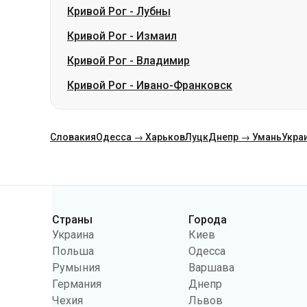
Кривой Рог
-
Лубны
Кривой Рог
-
Измаил
Кривой Рог
-
Владимир
Кривой Рог
-
Ивано-Франковск
Словакия
Одесса → Харьков
Луцк
Днепр → Умань
Укра
Категории
Страны
Города
Украина
Киев
Польша
Одесса
Румыния
Варшава
Германия
Днепр
Чехия
Львов