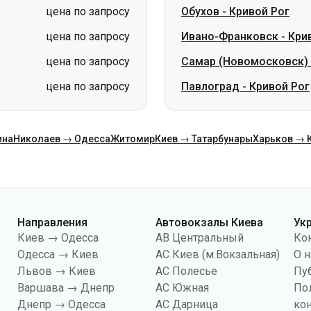
цена по запросу
Обухов
-
Кривой Рог
цена по запросу
Ивано-Франковск
-
Кри
цена по запросу
Самар (Новомосковск)
цена по запросу
Павлоград
-
Кривой Рог
ина
Николаев → Одесса
Житомир
Киев → Татарбунары
Харьков → 
Направления
Автовокзалы Киева
Ук
Киев → Одесса
АВ Центральный
Ко
Одесса → Киев
АС Киев (м.Вокзальная)
О н
Львов → Киев
АС Полесье
Пу
Варшава → Днепр
АС Южная
По
Днепр → Одесса
АС Дарница
ко