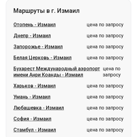
Запорожье
-
Измаил
цена по запросу
Белая Церковь
-
Измаил
цена по запросу
Бухарест Международный аэропорт
цена по
имени Анри Коанды
-
Измаил
запросу
Харьков
-
Измаил
цена по запросу
Умань
-
Измаил
цена по запросу
Любашевка
-
Измаил
цена по запросу
София
-
Измаил
цена по запросу
Стамбул
-
Измаил
цена по запросу
Словакия
Одесса → Харьков
Луцк
Днепр → Умань
Украина
Николаев → Одесса
Житомир
Киев → Татарбунары
Харьков → Киев
Гданьск