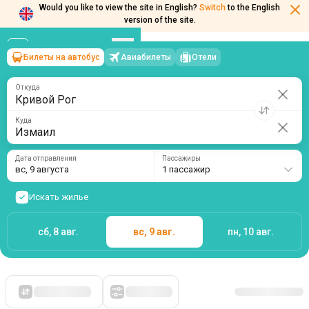
Would you like to view the site in English?
Switch
to the English
version of the site.
Билеты на автобус
Авиабилеты
Отели
Кривой Рог
→
Измаил
вс, 9 августа
/
1 пассажир
Откуда
Куда
Дата отправления
Пассажиры
вс, 9 августа
1 пассажир
Искать жилье
сб, 8 авг.
вс, 9 авг.
пн, 10 авг.
Сначала дешевые
Фильтры