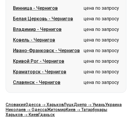
Винница
-
Чернигов
цена по запросу
Белая Церковь
-
Чернигов
цена по запросу
Владимир
-
Чернигов
цена по запросу
Ковель
-
Чернигов
цена по запросу
Ивано-Франковск
-
Чернигов
цена по запросу
Кривой Рог
-
Чернигов
цена по запросу
Краматорск
-
Чернигов
цена по запросу
Славянск
-
Чернигов
цена по запросу
Словакия
Одесса → Харьков
Луцк
Днепр → Умань
Украина
Николаев → Одесса
Житомир
Киев → Татарбунары
Харьков → Киев
Гданьск