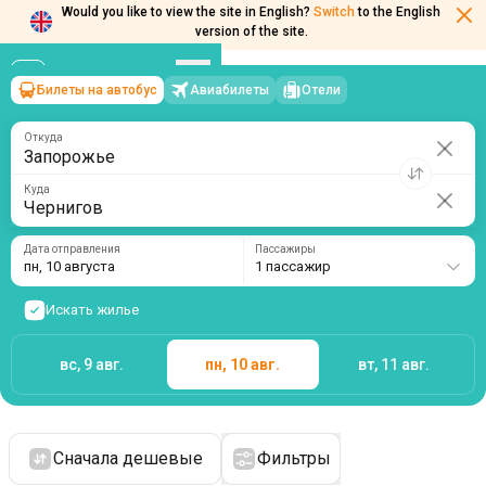
Would you like to view the site in English?
Switch
to the English
version of the site.
Билеты на автобус
Авиабилеты
Отели
Запорожье
→
Чернигов
пн, 10 августа
/
1 пассажир
Откуда
Куда
Дата отправления
Пассажиры
пн, 10 августа
1 пассажир
Искать жилье
вс, 9 авг.
пн, 10 авг.
вт, 11 авг.
Сначала дешевые
Фильтры