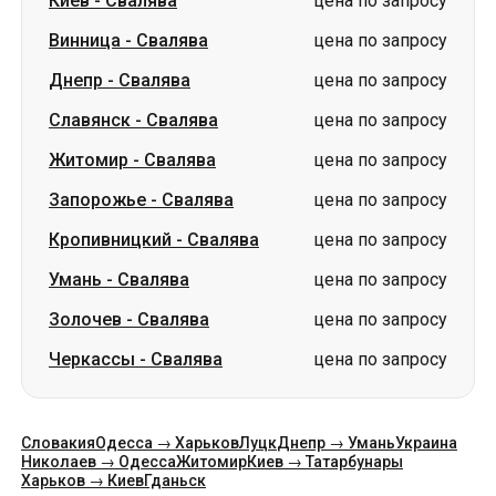
Киев
-
Свалява
цена по запросу
Винница
-
Свалява
цена по запросу
Днепр
-
Свалява
цена по запросу
Славянск
-
Свалява
цена по запросу
Житомир
-
Свалява
цена по запросу
Запорожье
-
Свалява
цена по запросу
Кропивницкий
-
Свалява
цена по запросу
Умань
-
Свалява
цена по запросу
Золочев
-
Свалява
цена по запросу
Черкассы
-
Свалява
цена по запросу
Словакия
Одесса → Харьков
Луцк
Днепр → Умань
Украина
Николаев → Одесса
Житомир
Киев → Татарбунары
Харьков → Киев
Гданьск