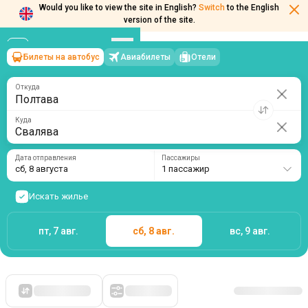
Would you like to view the site in English?
Switch
to the English
version of the site.
Билеты на автобус
Авиабилеты
Отели
Полтава
→
Свалява
сб, 8 августа
/
1 пассажир
Откуда
Куда
Дата отправления
Пассажиры
сб, 8 августа
1 пассажир
Искать жилье
пт, 7 авг.
сб, 8 авг.
вс, 9 авг.