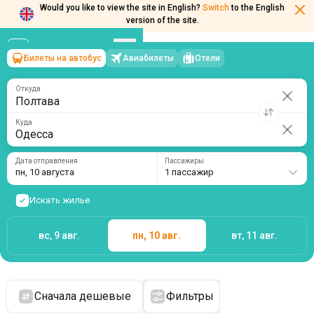
Would you like to view the site in English?
Switch
to the English
version of the site.
Билеты на автобус
Авиабилеты
Отели
Полтава
→
Одесса
пн, 10 августа
/
1 пассажир
Откуда
Куда
Дата отправления
Пассажиры
пн, 10 августа
1 пассажир
Искать жилье
вс, 9 авг.
пн, 10 авг.
вт, 11 авг.
Сначала дешевые
Фильтры