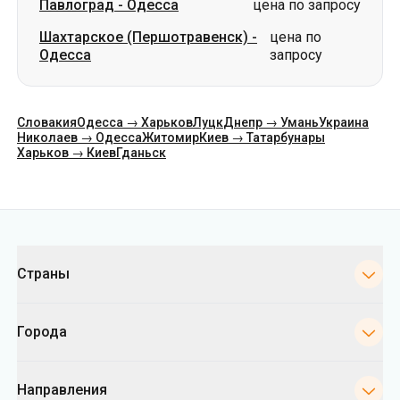
Павлоград
-
Одесса
цена по запросу
Шахтарское (Першотравенск)
-
цена по
Одесса
запросу
Словакия
Одесса → Харьков
Луцк
Днепр → Умань
Украина
Николаев → Одесса
Житомир
Киев → Татарбунары
Харьков → Киев
Гданьск
Категории
Страны
Города
Направления