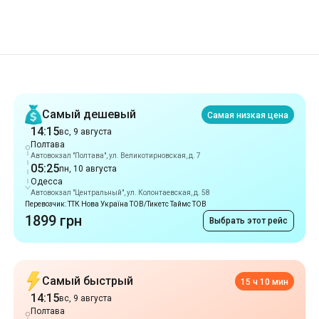
Рекомендации
Самый дешевый
Самая низкая цена
14:15
вс, 9 августа
Полтава
Автовокзал "Полтава", ул. Великотирновская, д. 7
05:25
пн, 10 августа
Одесса
Автовокзал "Центральный", ул. Колонтаевская, д. 58
Перевозчик: ТТК Нова Україна ТОВ/Тикетс Таймс ТОВ
1899 грн
Выбрать этот рейс
Самый быстрый
15 ч 10 мин
14:15
вс, 9 августа
Полтава