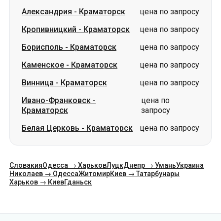
Александрия
-
Краматорск
цена по запросу
Кропивницкий
-
Краматорск
цена по запросу
Борисполь
-
Краматорск
цена по запросу
Каменское
-
Краматорск
цена по запросу
Винница
-
Краматорск
цена по запросу
Ивано-Франковск
-
цена по
Краматорск
запросу
Белая Церковь
-
Краматорск
цена по запросу
Словакия
Одесса → Харьков
Луцк
Днепр → Умань
Украина
Николаев → Одесса
Житомир
Киев → Татарбунары
Харьков → Киев
Гданьск