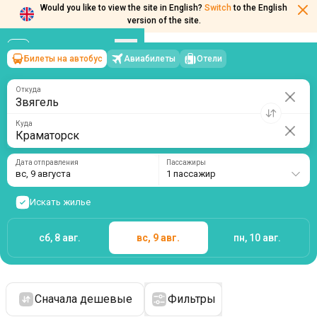
Would you like to view the site in English?
Switch
to the English
version of the site.
Билеты на автобус
Авиабилеты
Отели
Звягель
→
Краматорск
вс, 9 августа
/
1 пассажир
Откуда
Куда
Дата отправления
Пассажиры
вс, 9 августа
1 пассажир
Искать жилье
сб, 8 авг.
вс, 9 авг.
пн, 10 авг.
Сначала дешевые
Фильтры