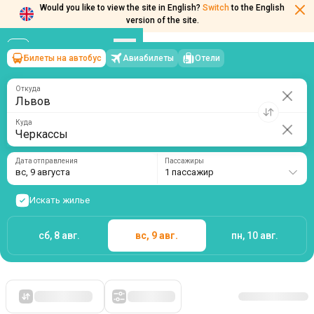
Would you like to view the site in English?
Switch
to the English
version of the site.
Билеты на автобус
Авиабилеты
Отели
Львов
→
Черкассы
вс, 9 августа
/
1 пассажир
Откуда
Куда
Дата отправления
Пассажиры
вс, 9 августа
1 пассажир
Искать жилье
сб, 8 авг.
вс, 9 авг.
пн, 10 авг.
Сначала дешевые
Фильтры