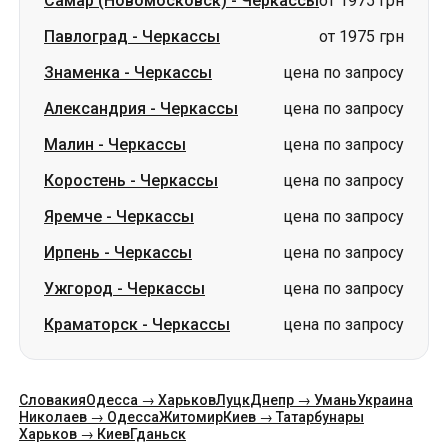
Малин
-
Черкассы
цена по запросу
Коростень
-
Черкассы
цена по запросу
Яремче
-
Черкассы
цена по запросу
Ирпень
-
Черкассы
цена по запросу
Ужгород
-
Черкассы
цена по запросу
Краматорск
-
Черкассы
цена по запросу
Словакия
Одесса → Харьков
Луцк
Днепр → Умань
Украина
Николаев → Одесса
Житомир
Киев → Татарбунары
Харьков → Киев
Гданьск
Категории
Страны