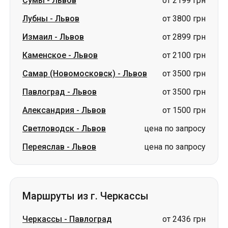
Самар (Новомосковск)
-
Львов
от 3500 грн
Павлоград
-
Львов
от 3500 грн
Александрия
-
Львов
от 1500 грн
Светловодск
-
Львов
цена по запросу
Переяслав
-
Львов
цена по запросу
Маршруты из г. Черкассы
Черкассы
-
Павлоград
от 2436 грн
Черкассы
-
Дубно
цена по запросу
Черкассы
-
Николаев
цена по запросу
Черкассы
-
Трускавец
цена по запросу