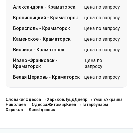
Александрия
-
Краматорск
цена по запросу
Кропивницкий
-
Краматорск
цена по запросу
Борисполь
-
Краматорск
цена по запросу
Каменское
-
Краматорск
цена по запросу
Винница
-
Краматорск
цена по запросу
Ивано-Франковск
-
цена по
Краматорск
запросу
Белая Церковь
-
Краматорск
цена по запросу
Словакия
Одесса → Харьков
Луцк
Днепр → Умань
Украина
Николаев → Одесса
Житомир
Киев → Татарбунары
Харьков → Киев
Гданьск