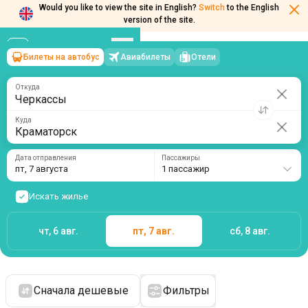
Would you like to view the site in English?
Switch
to the English
version of the site.
Билеты на автобус
Авиабилеты
Отели
Черкассы
→
Краматорск
пт, 7 августа
/
1 пассажир
Откуда
Куда
Дата отправления
Пассажиры
пт, 7 августа
1 пассажир
Искать жилье
чт, 6 авг.
пт, 7 авг.
сб, 8 авг.
Сначала дешевые
Фильтры