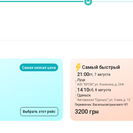
Самый быстрый
Самая низкая цена
21:00
пт, 7 августа
Луцк
АЗС "БРСМ", ул. Конякина, д. 24А
14:10
сб, 8 августа
Гданьск
Автовокзал "Гданьск", ул. 3 мая, д. 12
Перевозчик: Васильковтрансавто ЧП
3200 грн
Выбрать этот рейс
Маршруты в г. Луц
от 1999 грн
Белая Церковь
-
Луцк