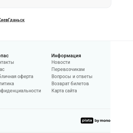
рпас
Информация
нтакты
Новости
ас
Перевозчикам
бличная оферта
Вопросы и ответы
литика
Возврат билетов
нфиденциальности
Карта сайта
поведении пользователей и в рекламных целях. Мы также
 настройки касающиеся cookies в вашем браузере. Изменение