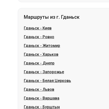
Гданьск
-
Киев
Гданьск
-
Ровно
Гданьск
-
Житомир
Гданьск
-
Харьков
Гданьск
-
Днепр
Гданьск
-
Запорожье
Гданьск
-
Белая Церковь
Гданьск
-
Львов
Гданьск
-
Варшава
Гданьск
-
Бурштын
Словакия
Одесса → Харьков
Луцк
Днепр → Умань
Укра