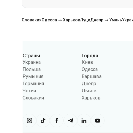
Категории
Страны
Города
Украина
Киев
Польша
Одесса
Румыния
Варшава
Германия
Днепр
Чехия
Львов
Словакия
Харьков
Сайт использует информацию из фа
можем использовать информацию, 
настроек может ограничить функц
Укрпас
2026
,