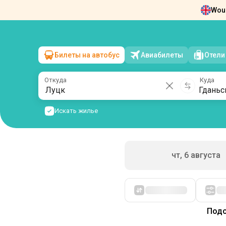
Woul
Новости
О нас
Возврат билетов
Ко
Билеты на автобус
Авиабилеты
Отели
Луцк
→
Гданьск
пт, 7 августа
/
1 пассажир
Откуда
Куда
Искать жилье
чт, 6 августа
Сначала дешевые