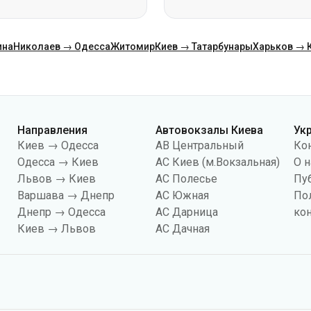
Направления
Автовокзалы Киева
Ук
Киев → Одесса
АВ Центральный
Ко
Одесса → Киев
АС Киев (м.Вокзальная)
О н
Львов → Киев
АС Полесье
Пу
Варшава → Днепр
АС Южная
По
Днепр → Одесса
АС Дарница
ко
Киев → Львов
АС Дачная
йлов «cookies», в частности, в целях сбора статистики, анализа данных о 
чтобы показывать вам релевантный контент на сайте. Вы можете изменить
иональность сайта.