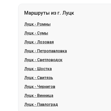
Луцк
-
Сумы
Луцк
-
Лозовая
Луцк
-
Петропавловка
Луцк
-
Светловодск
Луцк
-
Шостка
Луцк
-
Свитязь
Луцк
-
Чернигов
Луцк
-
Винница
Луцк
-
Павлоград
Маршруты из г. Гданьск