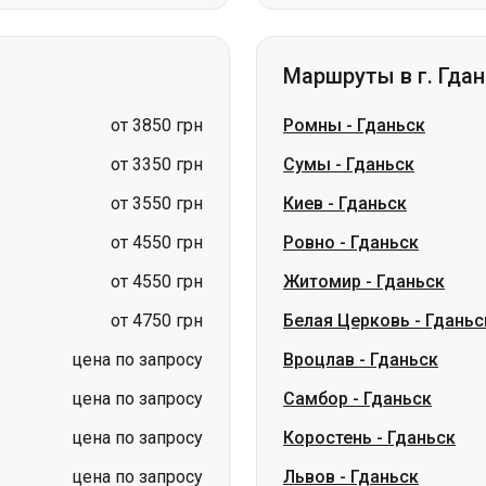
от 3850 грн
Ромны
-
Гданьск
от 3350 грн
Сумы
-
Гданьск
от 3550 грн
Киев
-
Гданьск
от 4550 грн
Ровно
-
Гданьск
от 4550 грн
Житомир
-
Гданьск
от 4750 грн
Белая Церковь
-
Гданьс
цена по запросу
Вроцлав
-
Гданьск
цена по запросу
Самбор
-
Гданьск
цена по запросу
Коростень
-
Гданьск
цена по запросу
Львов
-
Гданьск
ина
Николаев → Одесса
Житомир
Киев → Татарбунары
Харьков → 