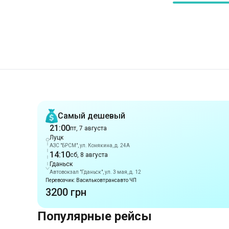
Рекомендации
Самый дешевый
21:00
пт, 7 августа
Луцк
АЗС "БРСМ", ул. Конякина, д. 24А
14:10
сб, 8 августа
Гданьск
Автовокзал "Гданьск", ул. 3 мая, д. 12
Перевозчик: Васильковтрансавто ЧП
3200 грн
Популярные рейсы
Маршруты из г. Луцк
Луцк
-
Ромны