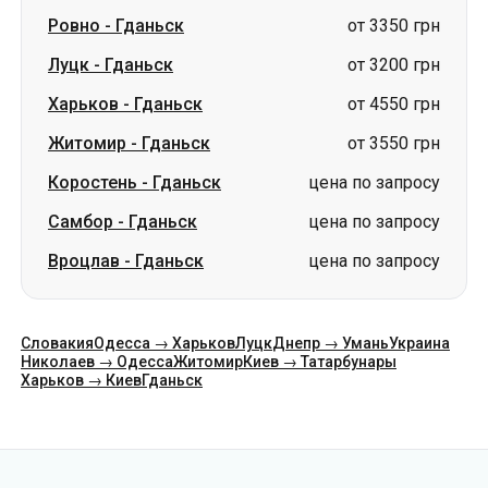
Ровно
-
Гданьск
от 3350 грн
Луцк
-
Гданьск
от 3200 грн
Харьков
-
Гданьск
от 4550 грн
Житомир
-
Гданьск
от 3550 грн
Коростень
-
Гданьск
цена по запросу
Самбор
-
Гданьск
цена по запросу
Вроцлав
-
Гданьск
цена по запросу
Словакия
Одесса → Харьков
Луцк
Днепр → Умань
Украина
Николаев → Одесса
Житомир
Киев → Татарбунары
Харьков → Киев
Гданьск