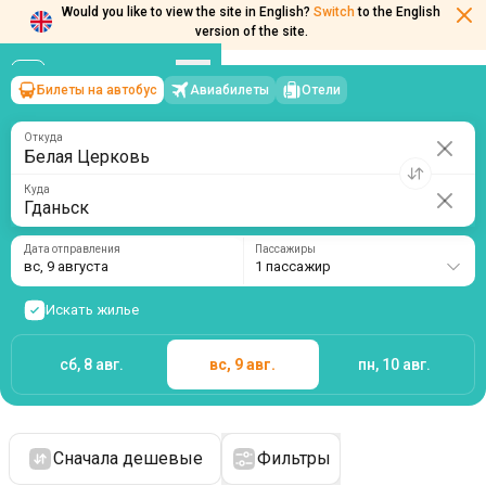
Would you like to view the site in English?
Switch
to the English
version of the site.
Билеты на автобус
Авиабилеты
Отели
Белая Церковь
→
Гданьск
вс, 9 августа
/
1 пассажир
Откуда
Куда
Дата отправления
Пассажиры
вс, 9 августа
1 пассажир
Искать жилье
сб, 8 авг.
вс, 9 авг.
пн, 10 авг.
Сначала дешевые
Фильтры