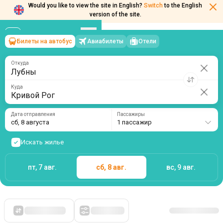
Would you like to view the site in English?
Switch
to the English
version of the site.
Билеты на автобус
Авиабилеты
Отели
Лубны
→
Кривой Рог
сб, 8 августа
/
1 пассажир
Откуда
Куда
Дата отправления
Пассажиры
сб, 8 августа
1 пассажир
Искать жилье
пт, 7 авг.
сб, 8 авг.
вс, 9 авг.
Сначала дешевые
Фильтры