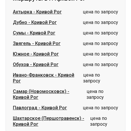
Звягель
-
Кривой Рог
цена по запросу
Южное
-
Кривой Рог
цена по запросу
Обухов
-
Кривой Рог
цена по запросу
Ивано-Франковск
-
Кривой
цена по
Рог
запросу
Самар (Новомосковск)
-
цена по
Кривой Рог
запросу
Павлоград
-
Кривой Рог
цена по запросу
Шахтарское (Першотравенск)
-
цена по
Кривой Рог
запросу
Словакия
Одесса → Харьков
Луцк
Днепр → Умань
Украина
Николаев → Одесса
Житомир
Киев → Татарбунары
Харьков → Киев
Гданьск