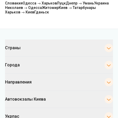
Словакия
Одесса → Харьков
Луцк
Днепр → Умань
Украина
Николаев → Одесса
Житомир
Киев → Татарбунары
Харьков → Киев
Гданьск
Категории
Страны
Города
Направления
Автовокзалы Киева
Укрпас