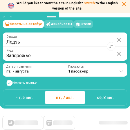
Would you like to view the site in English?
Switch
to the English
version of the site.
Билеты на автобус
Авиабилеты
Отели
Лодзь
→
Запорожье
пт, 7 августа
/
1 пассажир
Откуда
Куда
Дата отправления
Пассажиры
пт, 7 августа
1 пассажир
Искать жилье
чт, 6 авг.
пт, 7 авг.
сб, 8 авг.