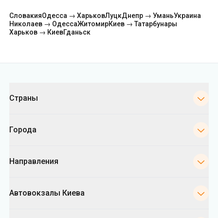
Словакия
Одесса → Харьков
Луцк
Днепр → Умань
Украина
Николаев → Одесса
Житомир
Киев → Татарбунары
Харьков → Киев
Гданьск
Категории
Страны
Города
Направления
Автовокзалы Киева