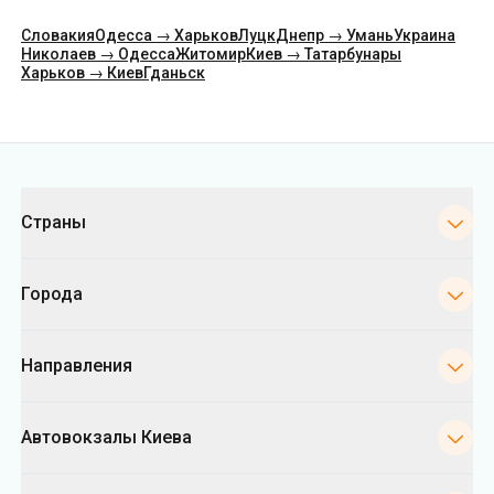
Словакия
Одесса → Харьков
Луцк
Днепр → Умань
Украина
Николаев → Одесса
Житомир
Киев → Татарбунары
Харьков → Киев
Гданьск
Категории
Страны
Города
Направления
Автовокзалы Киева