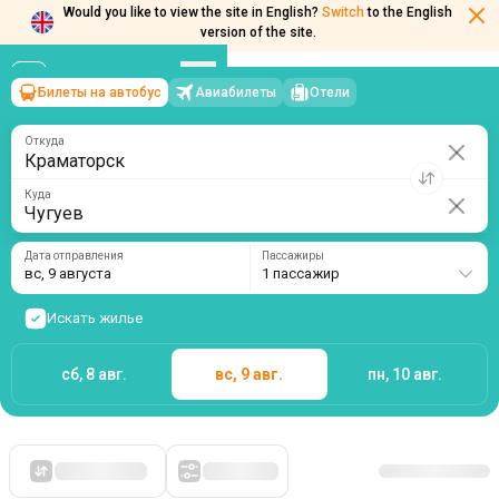
Would you like to view the site in English?
Switch
to the English
Билеты на автобус
Авиабилеты
Отели
Краматорск
→
Чугуев
version of the site.
вс, 9 августа
/
1 пассажир
Откуда
Куда
Дата отправления
Пассажиры
вс, 9 августа
1 пассажир
Искать жилье
сб, 8 авг.
вс, 9 авг.
пн, 10 авг.