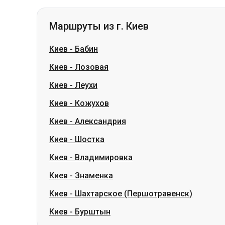
Киев
-
Лозовая
Киев
-
Леухи
Киев
-
Кожухов
Киев
-
Александрия
Киев
-
Шостка
Киев
-
Владимировка
Киев
-
Знаменка
Киев
-
Шахтарское (Першотравенск)
Киев
-
Бурштын
Маршруты из г. Самар (Новомосков