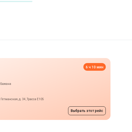
6 ч 10 мин
т Бажана
Гетманская, д. 34, Трасса E105
Выбрать этот рейс
в
цена по запросу