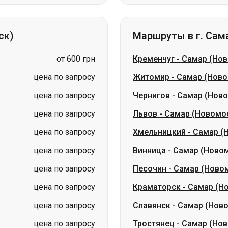
от 600 грн
Кременчуг
-
Самар (Но
цена по запросу
Житомир
-
Самар (Ново
цена по запросу
Чернигов
-
Самар (Нов
цена по запросу
Львов
-
Самар (Новомо
цена по запросу
Хмельницкий
-
Самар (
цена по запросу
Винница
-
Самар (Ново
цена по запросу
Песочин
-
Самар (Ново
цена по запросу
Краматорск
-
Самар (Н
цена по запросу
Славянск
-
Самар (Нов
цена по запросу
Тростянец
-
Самар (Но
ина
Николаев → Одесса
Житомир
Киев → Татарбунары
Харьков → 