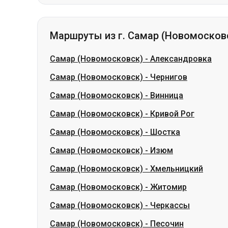
Самар (Новомосковск)
-
Александровка
Самар (Новомосковск)
-
Чернигов
Самар (Новомосковск)
-
Винница
Самар (Новомосковск)
-
Кривой Рог
Самар (Новомосковск)
-
Шостка
Самар (Новомосковск)
-
Изюм
Самар (Новомосковск)
-
Хмельницкий
Самар (Новомосковск)
-
Житомир
Самар (Новомосковск)
-
Черкассы
Самар (Новомосковск)
-
Песочин
Словакия
Одесса → Харьков
Луцк
Днепр → Умань
Укра