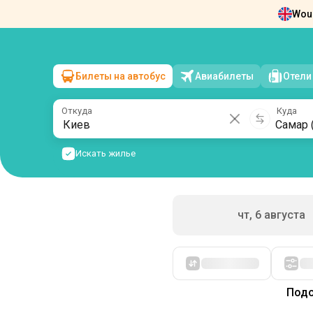
Woul
Новости
О нас
Возврат билетов
Ко
Билеты на автобус
Авиабилеты
Отели
Киев
→
Самар (Новомосковск)
пт, 7 августа
/
1 пассажир
Откуда
Куда
Искать жилье
чт, 6 августа
Сначала дешевые