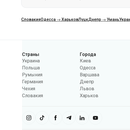
Категории
Страны
Города
Украина
Киев
Польша
Одесса
Румыния
Варшава
Германия
Днепр
Чехия
Львов
Словакия
Харьков
Сайт использует информацию из фа
можем использовать информацию, 
настроек может ограничить функц
Укрпас
2026
,