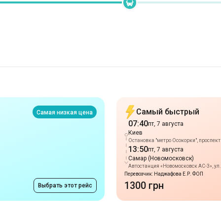
Самый быстрый
Самая низкая цена
07:40
пт, 7 августа
Киев
Остановка "метро Осокорки", проспек
13:50
пт, 7 августа
Самар (Новомосковск)
Автостанция «Новомосковск АС-3», ул. 
Перевозчик: Наджафова Е.Р. ФОП
1300 грн
Выбрать этот рейс
Маршруты в г. Кие
от 490 грн
Ромны
-
Киев