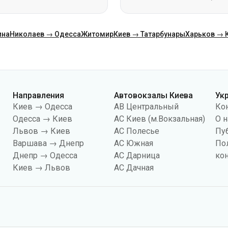
Направления
Автовокзалы Киева
Ук
Киев → Одесса
АВ Центральный
Ко
Одесса → Киев
АС Киев (м.Вокзальная)
О н
Львов → Киев
АС Полесье
Пу
Варшава → Днепр
АС Южная
По
Днепр → Одесса
АС Дарница
ко
Киев → Львов
АС Дачная
йлов «cookies», в частности, в целях сбора статистики, анализа данных о 
чтобы показывать вам релевантный контент на сайте. Вы можете изменить
иональность сайта.