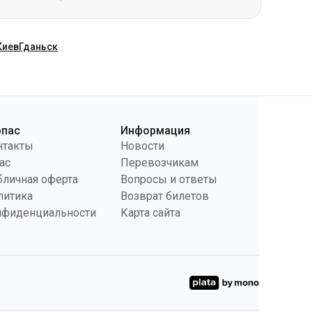
рпас
Информация
нтакты
Новости
ас
Перевозчикам
бличная оферта
Вопросы и ответы
литика
Возврат билетов
нфиденциальности
Карта сайта
поведении пользователей и в рекламных целях. Мы также
 настройки касающиеся cookies в вашем браузере. Изменение