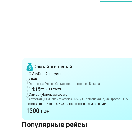
Рекомендации
Самый дешевый
07:50
пт, 7 августа
Киев
Остановка "метро Харьковская", проспект Бажана
14:15
пт, 7 августа
Самар (Новомосковск)
Автостанция «Новомосковск АС-3», ул. Гетманская, д. 34, Трасса E105
Перевозчик: Ширяєв Є.Б ФОП/Транспортна компанія VIP
1300 грн
Популярные рейсы
Маршруты из г. Киев
Киев
-
Бабин