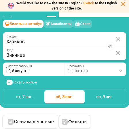
Would you like to view the site in English?
Switch
to the English
version of the site.
Билеты на автобус
Авиабилеты
Отели
Харьков
→
Винница
сб, 8 августа
/
1 пассажир
Откуда
Куда
Дата отправления
Пассажиры
сб, 8 августа
1 пассажир
Искать жилье
пт, 7 авг.
сб, 8 авг.
вс, 9 авг.
Сначала дешевые
Фильтры