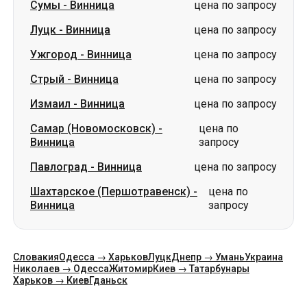
Сумы
-
Винница
цена по запросу
Луцк
-
Винница
цена по запросу
Ужгород
-
Винница
цена по запросу
Стрый
-
Винница
цена по запросу
Измаил
-
Винница
цена по запросу
Самар (Новомосковск)
-
цена по
Винница
запросу
Павлоград
-
Винница
цена по запросу
Шахтарское (Першотравенск)
-
цена по
Винница
запросу
Словакия
Одесса → Харьков
Луцк
Днепр → Умань
Украина
Николаев → Одесса
Житомир
Киев → Татарбунары
Харьков → Киев
Гданьск