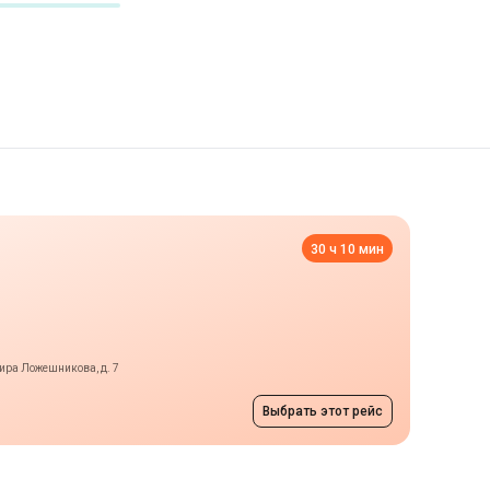
30 ч 10 мин
ира Ложешникова, д. 7
Выбрать этот рейс
ньск
от 4850 грн