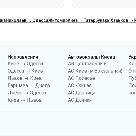
Направления
Автовокзалы Киева
Ук
Киев → Одесса
АВ Центральный
Ко
Одесса → Киев
АС Киев (м.Вокзальная)
О н
Львов → Киев
АС Полесье
Пу
Варшава → Днепр
АС Южная
По
Днепр → Одесса
АС Дарница
ко
Киев → Львов
АС Дачная
йлов «cookies», в частности, в целях сбора статистики, анализа данных о 
чтобы показывать вам релевантный контент на сайте. Вы можете изменить
иональность сайта.