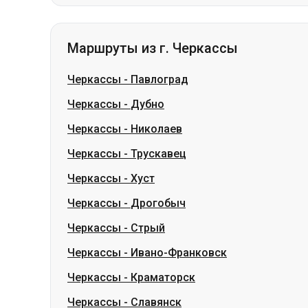
Черкассы
-
Павлоград
Черкассы
-
Дубно
Черкассы
-
Николаев
Черкассы
-
Трускавец
Черкассы
-
Хуст
Черкассы
-
Дрогобыч
Черкассы
-
Стрый
Черкассы
-
Ивано-Франковск
Черкассы
-
Краматорск
Черкассы
-
Славянск
Словакия
Одесса → Харьков
Луцк
Днепр → Умань
Укра