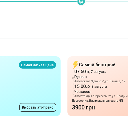
Самый быстрый
Самая низкая цена
07:50
пт, 7 августа
Гданьск
Автовокзал "Гданьск", ул. 3 мая, д. 12
15:00
сб, 8 августа
Черкассы
Автостанция "Черкассы-2", ул. Владим
Перевозчик: Васильковтрансавто ЧП
3900 грн
Выбрать этот рейс
Маршруты в г. Гда
от 3850 грн
Ромны
-
Гданьск