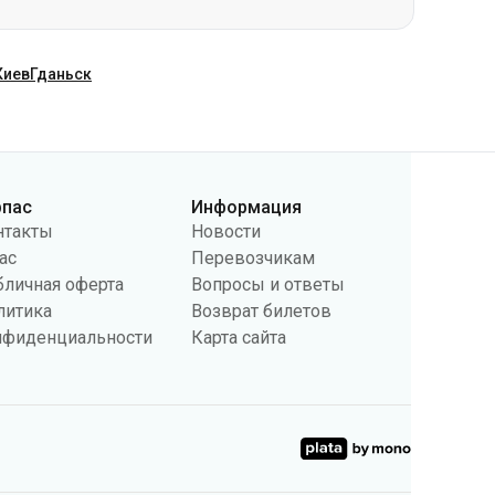
рпас
Информация
нтакты
Новости
ас
Перевозчикам
бличная оферта
Вопросы и ответы
литика
Возврат билетов
нфиденциальности
Карта сайта
поведении пользователей и в рекламных целях. Мы также
 настройки касающиеся cookies в вашем браузере. Изменение