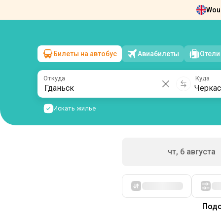
Woul
Новости
О нас
Возврат билетов
Ко
Билеты на автобус
Авиабилеты
Отели
Гданьск
→
Черкассы
пт, 7 августа
/
1 пассажир
Откуда
Куда
Искать жилье
чт, 6 августа
Сначала дешевые