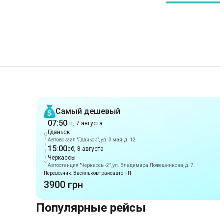
Рекомендации
Самый дешевый
07:50
пт, 7 августа
Гданьск
Автовокзал "Гданьск", ул. 3 мая, д. 12
15:00
сб, 8 августа
Черкассы
Автостанция "Черкассы-2", ул. Владимира Ложешникова, д. 7
Перевозчик: Васильковтрансавто ЧП
3900 грн
Популярные рейсы
Маршруты из г. Гданьск
Гданьск
-
Киев