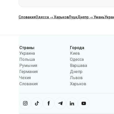
Категории
Страны
Города
Украина
Киев
Польша
Одесса
Румыния
Варшава
Германия
Днепр
Чехия
Львов
Словакия
Харьков
Сайт использует информацию из фа
можем использовать информацию, 
настроек может ограничить функц
Укрпас
2026
,