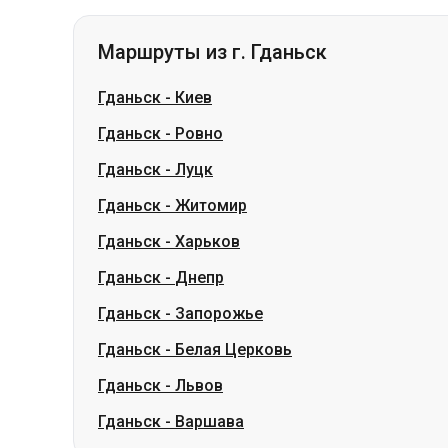
Гданьск
-
Ровно
Гданьск
-
Луцк
Гданьск
-
Житомир
Гданьск
-
Харьков
Гданьск
-
Днепр
Гданьск
-
Запорожье
Гданьск
-
Белая Церковь
Гданьск
-
Львов
Гданьск
-
Варшава
Маршруты из г. Черкассы