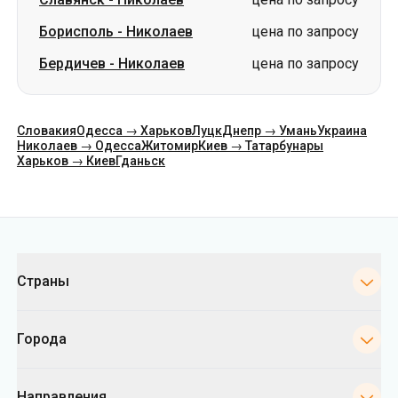
Борисполь
-
Николаев
цена по запросу
Бердичев
-
Николаев
цена по запросу
Словакия
Одесса → Харьков
Луцк
Днепр → Умань
Украина
Николаев → Одесса
Житомир
Киев → Татарбунары
Харьков → Киев
Гданьск
Категории
Страны
Города
Направления