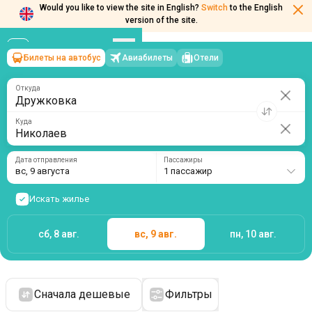
Would you like to view the site in English?
Switch
to the English
version of the site.
Билеты на автобус
Авиабилеты
Отели
Дружковка
→
Николаев
вс, 9 августа
/
1 пассажир
Откуда
Куда
Дата отправления
Пассажиры
вс, 9 августа
1 пассажир
Искать жилье
сб, 8 авг.
вс, 9 авг.
пн, 10 авг.
Сначала дешевые
Фильтры