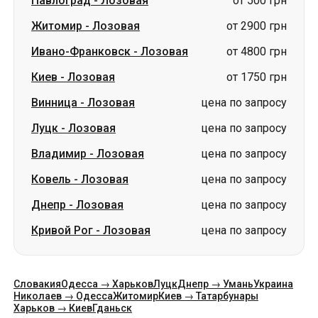
Павлоград
-
Лозовая
от 500 грн
Житомир
-
Лозовая
от 2900 грн
Ивано-Франковск
-
Лозовая
от 4800 грн
Киев
-
Лозовая
от 1750 грн
Винница
-
Лозовая
цена по запросу
Луцк
-
Лозовая
цена по запросу
Владимир
-
Лозовая
цена по запросу
Ковель
-
Лозовая
цена по запросу
Днепр
-
Лозовая
цена по запросу
Кривой Рог
-
Лозовая
цена по запросу
Словакия
Одесса → Харьков
Луцк
Днепр → Умань
Украина
Николаев → Одесса
Житомир
Киев → Татарбунары
Харьков → Киев
Гданьск