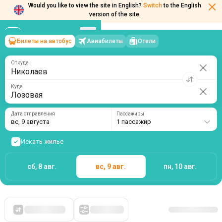
Would you like to view the site in English?
Switch
to the English
Билеты на автобус
Авиабилеты
Отели
Николаев
→
Лозовая
version of the site.
вс, 9 августа
/
1 пассажир
Откуда
Куда
Дата отправления
Пассажиры
вс, 9 августа
1 пассажир
Искать жилье
сб, 8 авг.
вс, 9 авг.
пн, 10 авг.