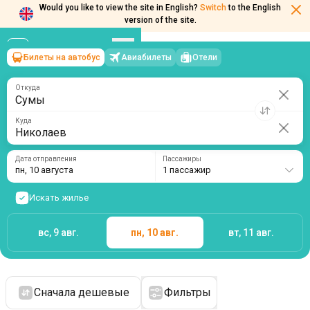
Would you like to view the site in English?
Switch
to the English
version of the site.
Билеты на автобус
Авиабилеты
Отели
Сумы
→
Николаев
пн, 10 августа
/
1 пассажир
Откуда
Куда
Дата отправления
Пассажиры
пн, 10 августа
1 пассажир
Искать жилье
вс, 9 авг.
пн, 10 авг.
вт, 11 авг.
Сначала дешевые
Фильтры