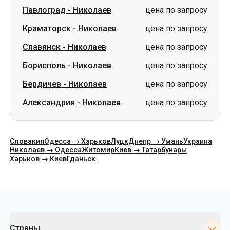
Павлоград
-
Николаев
цена по запросу
Краматорск
-
Николаев
цена по запросу
Славянск
-
Николаев
цена по запросу
Борисполь
-
Николаев
цена по запросу
Бердичев
-
Николаев
цена по запросу
Александрия
-
Николаев
цена по запросу
Словакия
Одесса → Харьков
Луцк
Днепр → Умань
Украина
Николаев → Одесса
Житомир
Киев → Татарбунары
Харьков → Киев
Гданьск
Категории
Страны