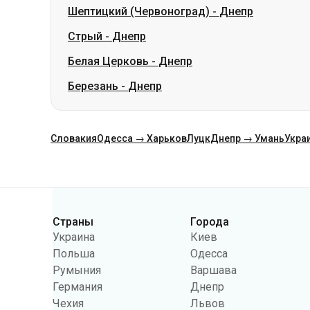
Шептицкий (Червоноград)
-
Днепр
Стрый
-
Днепр
Белая Церковь
-
Днепр
Березань
-
Днепр
Словакия
Одесса → Харьков
Луцк
Днепр → Умань
Укра
Категории
Страны
Города
Украина
Киев
Польша
Одесса
Румыния
Варшава
Германия
Днепр
Чехия
Львов