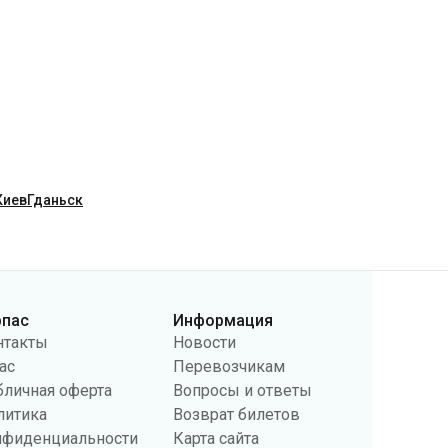
Киев
Гданьск
рпас
Информация
нтакты
Новости
ас
Перевозчикам
бличная оферта
Вопросы и ответы
литика
Возврат билетов
нфиденциальности
Карта сайта