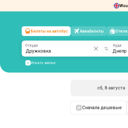
Woul
Новости
О нас
Возврат билетов
Ко
Билеты на автобус
Авиабилеты
Отели
Дружковка
→
Днепр
вс, 9 августа
/
1 пассажир
Откуда
Куда
Искать жилье
сб, 8 августа
Сначала дешевые