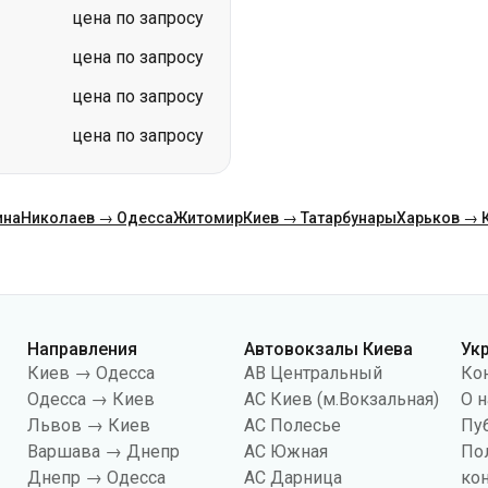
цена по запросу
цена по запросу
цена по запросу
цена по запросу
ина
Николаев → Одесса
Житомир
Киев → Татарбунары
Харьков → 
Направления
Автовокзалы Киева
Ук
Киев → Одесса
АВ Центральный
Ко
Одесса → Киев
АС Киев (м.Вокзальная)
О н
Львов → Киев
АС Полесье
Пу
Варшава → Днепр
АС Южная
По
Днепр → Одесса
АС Дарница
ко