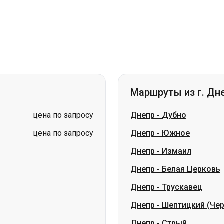
Маршруты из г. Дн
цена по запросу
Днепр
-
Дубно
цена по запросу
Днепр
-
Южное
Днепр
-
Измаил
Днепр
-
Белая Церковь
Днепр
-
Трускавец
Днепр
-
Шептицкий (Че
Днепр
-
Стрый