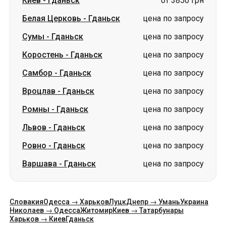
Самбор
-
Гданьск
цена по запросу
Вроцлав
-
Гданьск
цена по запросу
Ромны
-
Гданьск
цена по запросу
Львов
-
Гданьск
цена по запросу
Ровно
-
Гданьск
цена по запросу
Варшава
-
Гданьск
цена по запросу
Словакия
Одесса → Харьков
Луцк
Днепр → Умань
Украина
Николаев → Одесса
Житомир
Киев → Татарбунары
Харьков → Киев
Гданьск
Категории
Страны