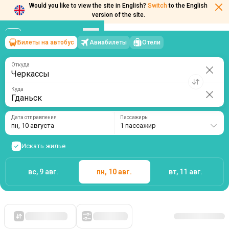
Would you like to view the site in English?
Switch
to the English
version of the site.
Билеты на автобус
Авиабилеты
Отели
Черкассы
→
Гданьск
пн, 10 августа
/
1 пассажир
Откуда
Куда
Дата отправления
Пассажиры
пн, 10 августа
1 пассажир
Искать жилье
вс, 9 авг.
пн, 10 авг.
вт, 11 авг.
Сначала дешевые
Фильтры