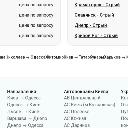
цена по запросу
Краматорск
-
Стрый
цена по запросу
Славянск
-
Стрый
цена по запросу
Днепр
-
Стрый
цена по запросу
Кривой Рог
-
Стрый
ина
Николаев → Одесса
Житомир
Киев → Татарбунары
Харьков → 
Направления
Автовокзалы Киева
Ук
Киев → Одесса
АВ Центральный
Ко
Одесса → Киев
АС Киев (м.Вокзальная)
О н
Львов → Киев
АС Полесье
Пу
Варшава → Днепр
АС Южная
По
Днепр → Одесса
АС Дарница
ко