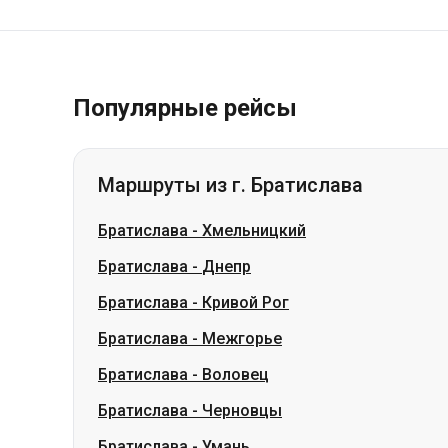
Популярные рейсы
Маршруты из г. Братислава
Братислава
-
Хмельницкий
Братислава
-
Днепр
Братислава
-
Кривой Рог
Братислава
-
Межгорье
Братислава
-
Воловец
Братислава
-
Черновцы
Братислава
-
Умань