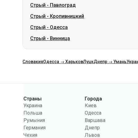
Стрый
-
Павлоград
Стрый
-
Кропивницкий
Стрый
-
Одесса
Стрый
-
Винница
Словакия
Одесса → Харьков
Луцк
Днепр → Умань
Укра
Категории
Страны
Города
Украина
Киев
Польша
Одесса
Румыния
Варшава
Германия
Днепр
Чехия
Львов