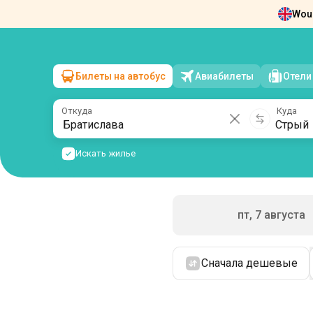
Woul
Новости
О нас
Возврат билетов
Ко
Билеты на автобус
Авиабилеты
Отели
Братислава
→
Стрый
сб, 8 августа
/
1 пассажир
Откуда
Куда
Искать жилье
пт, 7 августа
Сначала дешевые