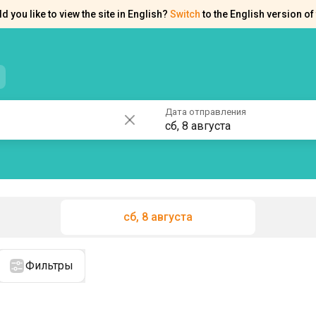
d you like to view the site in English?
Switch
to the English version of 
нтакты
Справка
Дата отправления
сб, 8 августа
сб, 8 августа
Фильтры