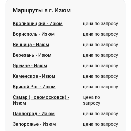
Винница
-
Изюм
цена по запросу
Березань
-
Изюм
цена по запросу
Яремче
-
Изюм
цена по запросу
Каменское
-
Изюм
цена по запросу
Кривой Рог
-
Изюм
цена по запросу
Самар (Новомосковск)
-
цена по
Изюм
запросу
Павлоград
-
Изюм
цена по запросу
Запорожье
-
Изюм
цена по запросу
Словакия
Одесса → Харьков
Луцк
Днепр → Умань
Украина
Николаев → Одесса
Житомир
Киев → Татарбунары
Харьков → Киев
Гданьск