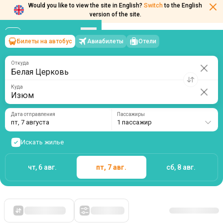
Would you like to view the site in English?
Switch
to the English
version of the site.
Билеты на автобус
Авиабилеты
Отели
Белая Церковь
→
Изюм
пт, 7 августа
/
1 пассажир
Откуда
Куда
Дата отправления
Пассажиры
пт, 7 августа
1 пассажир
Искать жилье
чт, 6 авг.
пт, 7 авг.
сб, 8 авг.
Сначала дешевые
Фильтры