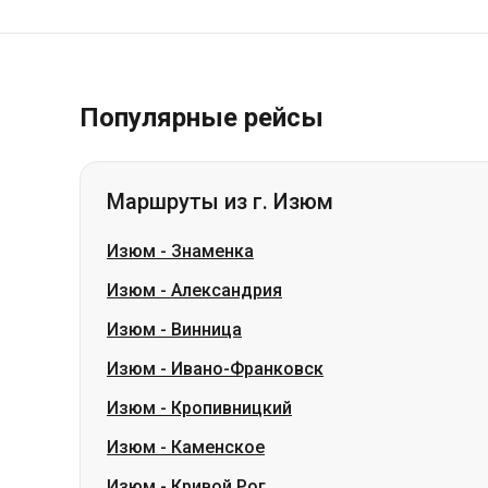
Популярные рейсы
Маршруты из г. Изюм
Изюм
-
Знаменка
Изюм
-
Александрия
Изюм
-
Винница
Изюм
-
Ивано-Франковск
Изюм
-
Кропивницкий
Изюм
-
Каменское
Изюм
-
Кривой Рог