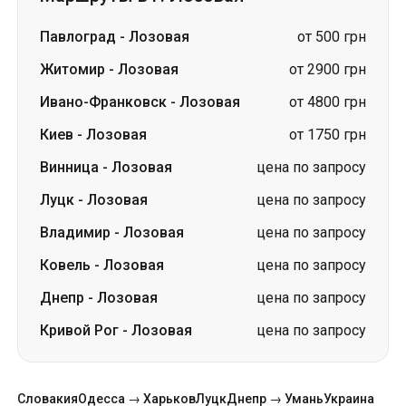
Киев
-
Лозовая
от 1750 грн
Винница
-
Лозовая
цена по запросу
Луцк
-
Лозовая
цена по запросу
Владимир
-
Лозовая
цена по запросу
Ковель
-
Лозовая
цена по запросу
Днепр
-
Лозовая
цена по запросу
Кривой Рог
-
Лозовая
цена по запросу
Словакия
Одесса → Харьков
Луцк
Днепр → Умань
Украина
Николаев → Одесса
Житомир
Киев → Татарбунары
Харьков → Киев
Гданьск