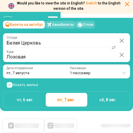
Would you like to view the site in English?
Switch
to the English
version of the site.
Билеты на автобус
Авиабилеты
Отели
Белая Церковь
→
Лозовая
пт, 7 августа
/
1 пассажир
Откуда
Куда
Дата отправления
Пассажиры
пт, 7 августа
1 пассажир
Искать жилье
чт, 6 авг.
пт, 7 авг.
сб, 8 авг.
Сначала дешевые
Фильтры