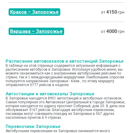
Краков
–
Запорожье
4150
от
грн
Варшава
–
Запорожье
4000
от
грн
Расписание автовокзалов и автостанций Запорожье
В таблице на этой странице содержится актуальная информация с
расписанием автобусов в Запорожье. Используя удобное меню, вы
можете ознакомиться как с внутренними автобусными рейсами по
стране, так и с международными маршрутами. Наибольшим спросом
пользуется направление Запорожье - Киев , по этому маршруту
отправляется 5777 рейсов в неделю.
Автостанции и автовокзалы Запорожье
В Запорожье находится 8901 автостанций и автобусных остановок.
Самая популярная это Автовокзал Центральный в городе Запорожье,
которая находится по адресу проспект Соборный; дом 20. В день она
обслуживает 3167 рейсов. Благодаря автобусным перевозкам,
пасажиры могут совершить поездку из Запорожье в 567 других
населенных пунктов в 9 странах.
Перевозчики Запорожье
Автобусными перевозками из Запорожье занимается много