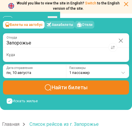
Would you like to view the site in English?
Switch
to the English
version of the site.
Билеты на автобус
Авиабилеты
Отели
Запорожье
→
пн, 10 августа
/
1 пассажир
Откуда
Куда
Дата отправления
Пассажиры
пн, 10 августа
1 пассажир
Найти билеты
Искать жилье
Главная
Список рейсов из г. Запорожье