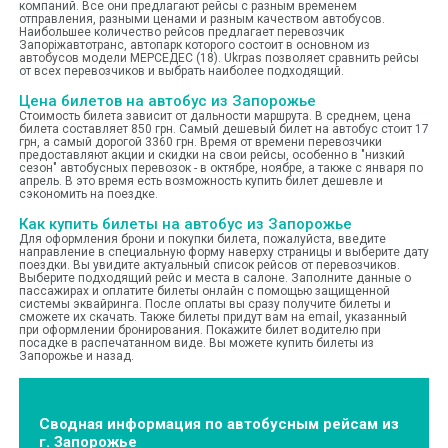
компаний. Все они предлагают рейсы с разным временем
отправления, разными ценами и разным качеством автобусов.
Наибольшее количество рейсов предлагает перевозчик
Запоріжавтотранс, автопарк которого состоит в основном из
автобусов модели МЕРСЕДЕС (18). Ukrpas позволяет сравнить рейсы
от всех перевозчиков и выбрать наиболее подходящий.
Цена билетов на автобус из Запорожье
Стоимость билета зависит от дальности маршрута. В среднем, цена
билета составляет 850 грн. Самый дешевый билет на автобус стоит 17
грн, а самый дорогой 3360 грн. Время от времени перевозчики
предоставляют акции и скидки на свои рейсы, особенно в "низкий
сезон" автобусных перевозок - в октябре, ноябре, а также с января по
апрель. В это время есть возможность купить билет дешевле и
сэкономить на поездке.
Как купить билеты на автобус из Запорожье
Для оформления брони и покупки билета, пожалуйста, введите
направление в специальную форму наверху страницы и выберите дату
поездки. Вы увидите актуальный список рейсов от перевозчиков.
Выберите подходящий рейс и места в салоне. Заполните данные о
пассажирах и оплатите билеты онлайн с помощью защищенной
системы эквайринга. После оплаты вы сразу получите билеты и
сможете их скачать. Также билеты придут вам на email, указанный
при оформлении бронирования. Покажите билет водителю при
посадке в распечатанном виде. Вы можете купить билеты из
Запорожье и назад.
Сводная информация по автобусным рейсам из
г. Запорожье