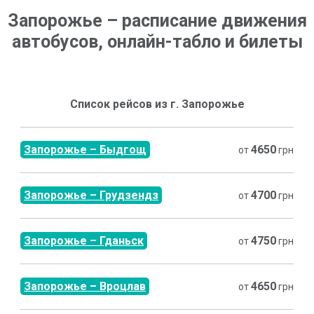
Запорожье
–
расписание движения
автобусов, онлайн-табло и билеты
Список рейсов из г.
Запорожье
Запорожье
–
Быдгощ
4650
от
грн
Запорожье
–
Грудзендз
4700
от
грн
Запорожье
–
Гданьск
4750
от
грн
Запорожье
–
Вроцлав
4650
от
грн