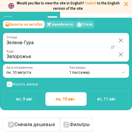
Would you like to view the site in English?
Switch
to the English
version of the site.
Билеты на автобус
Авиабилеты
Отели
Зелена-Гура
→
Запорожье
пн, 10 августа
/
1 пассажир
Откуда
Куда
Дата отправления
Пассажиры
пн, 10 августа
1 пассажир
Искать жилье
вс, 9 авг.
пн, 10 авг.
вт, 11 авг.
Сначала дешевые
Фильтры