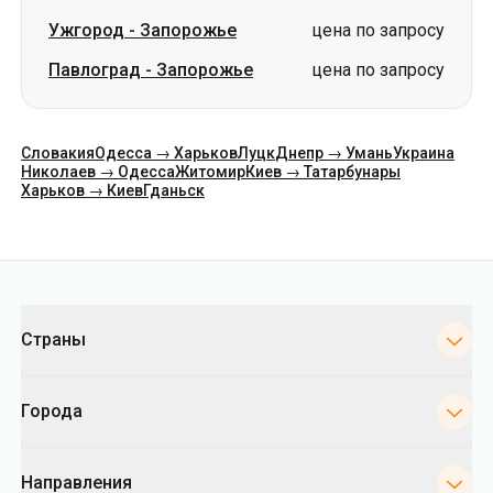
Ужгород
-
Запорожье
цена по запросу
Павлоград
-
Запорожье
цена по запросу
Словакия
Одесса → Харьков
Луцк
Днепр → Умань
Украина
Николаев → Одесса
Житомир
Киев → Татарбунары
Харьков → Киев
Гданьск
Категории
Страны
Города
Направления