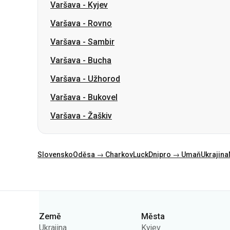
Varšava
-
Bucha
Varšava
-
Užhorod
Varšava
-
Bukovel
Varšava
-
Žaškiv
Slovensko
Oděsa → Charkov
Luck
Dnipro → Umaň
Ukrajina
Kategorie
Země
Města
Ukrajina
Kyjev
Polsko
Oděsa
Rumunsko
Varšava
Německo
Dněpr
Česko
Lvov