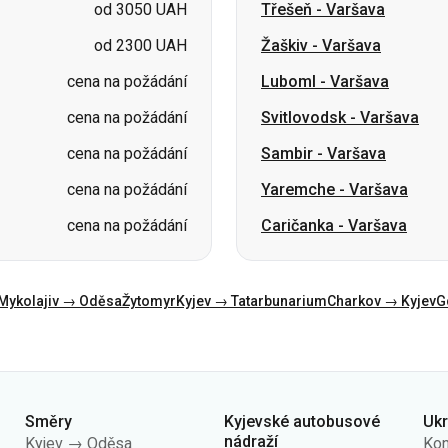
cena na požádání
Svitlovodsk
-
Varšava
cena na požádání
Sambir
-
Varšava
cena na požádání
Yaremche
-
Varšava
cena na požádání
Caričanka
-
Varšava
Mykolajiv → Oděsa
Žytomyr
Kyjev → Tatarbunarium
Charkov → Kyjev
G
Směry
Kyjevské autobusové
Uk
nádraží
Kyjev → Oděsa
Kon
AN Centrální
Oděsa → Kyjev
O n
AN Kyiv (m.Vokzalna)
Lvov → Kyjev
Veř
AN Polissia
Varšava → Dněpr
Zás
AN Pivdenna
Dněpr → Oděsa
úda