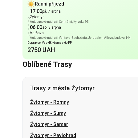
Varšava
Autobusové nádraží Varšava-Zachodnia, Jerusalem Alleys, budova 144
Dopravce: Vasylkivtransavto PP
2750 UAH
Oblíbené Trasy
Trasy z města Žytomyr
Žytomyr
-
Romny
Žytomyr
-
Sumy
Žytomyr
-
Samar
Žytomyr
-
Pavlohrad
Žytomyr
-
Lozova
Žytomyr
-
Šepetivka
Žytomyr
-
Smila