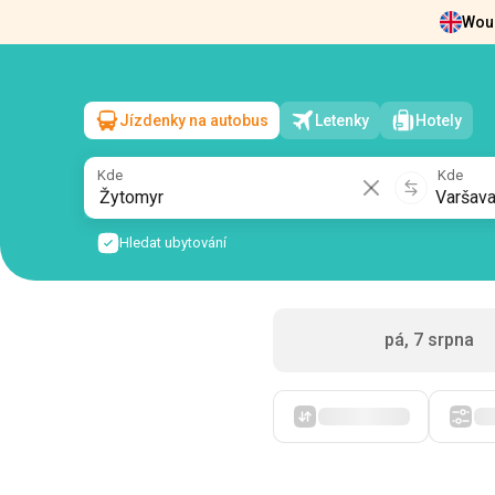
Woul
Zprávy
O nás
Vrácení vstupenek
Kont
Jízdenky na autobus
Letenky
Hotely
Žytomyr
→
Varšava
so, 8 srpna
/
1 cestující
Kde
Kde
Hledat ubytování
pá, 7 srpna
Zpočátku levné