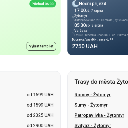
Varšava
Letiště Frederika Chopina, ulice. Zvířata 
Dopravce: Vasylkivtransavto PP
2750 UAH
Vybrat tento let
Trasy do města Žyt
od 1599 UAH
Romny
-
Žytomyr
od 1599 UAH
Sumy
-
Žytomyr
od 2325 UAH
Petropavlivka
-
Žytomyr
od 2900 UAH
Svityaz
-
Žytomyr
od 2900 UAH
Vasylkivka
-
Žytomyr
cena na požádání
Smila
-
Žytomyr
cena na požádání
Šostka
-
Žytomyr