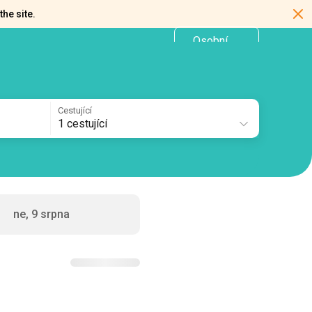
the site.
Osobní
CZ
kancelář
Cestující
1 cestující
ne, 9 srpna