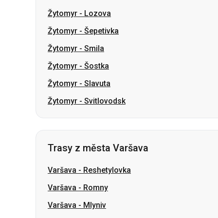
Žytomyr
-
Šostka
Žytomyr
-
Slavuta
Žytomyr
-
Svitlovodsk
Trasy z města Varšava
Varšava
-
Reshetylovka
Varšava
-
Romny
Varšava
-
Mlyniv
Varšava
-
Kyjev
Varšava
-
Rovno
Varšava
-
Sambir