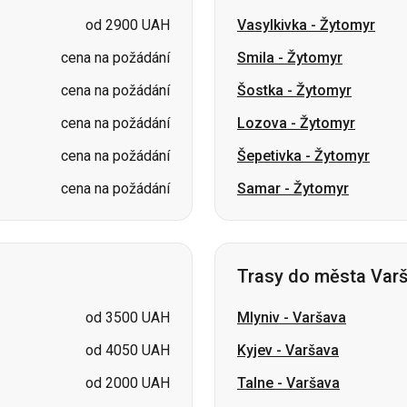
cena na požádání
Lozova
-
Žytomyr
cena na požádání
Šepetivka
-
Žytomyr
cena na požádání
Samar
-
Žytomyr
Trasy do města Var
od 3500 UAH
Mlyniv
-
Varšava
od 4050 UAH
Kyjev
-
Varšava
od 2000 UAH
Talne
-
Varšava
od 3050 UAH
Třešeň
-
Varšava
od 2300 UAH
Žaškiv
-
Varšava
cena na požádání
Luboml
-
Varšava