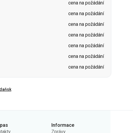
cena na požádání
cena na požádání
cena na požádání
cena na požádání
daňsk
rpas
Informace
takty
Zprávy
ás
Nosiče
ejná nabídka
Otázky a odpovědi
ady ochrany osobních
Vrácení vstupenek
jů
Mapa stránek