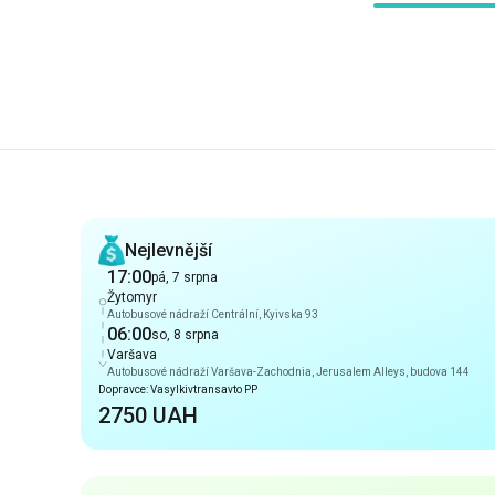
Doporučení
Nejlevnější
17:00
pá, 7 srpna
Žytomyr
Autobusové nádraží Сentrální, Kyivska 93
06:00
so, 8 srpna
Varšava
Autobusové nádraží Varšava-Zachodnia, Jerusalem Alleys, budova 144
Dopravce: Vasylkivtransavto PP
2750 UAH
Ranní příjezd
17:00
pá, 7 srpna
Žytomyr
Autobusové nádraží Сentrální, Kyivska 93
06:00
so, 8 srpna