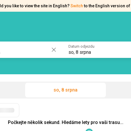
d you like to view the site in English?
Switch
to the English version of 
akty
Osvědčení
Datum odjezdu
so, 8 srpna
so, 8 srpna
Filtry