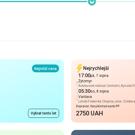
Nejrychlejší
Nejnižší cena
17:00
pá, 7 srpna
Žytomyr
Autobusové nádraží Сentrální, Kyivska 9
05:30
so, 8 srpna
Varšava
Letiště Frederika Chopina, ulice. Zvířata 
Dopravce: Vasylkivtransavto PP
2750 UAH
Vybrat tento let
Noční příjezd
Příchod 06:00
17:00
pá, 7 srpna
Žytomyr
Autobusové nádraží Сentrální, Kyivska 9
05:30
so, 8 srpna